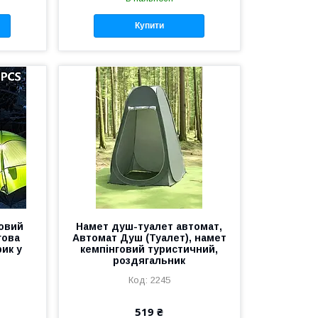
Купити
овий
Намет душ-туалет автомат,
гова
Автомат Душ (Туалет), намет
ик у
кемпінговий туристичний,
роздягальник
2245
519 ₴