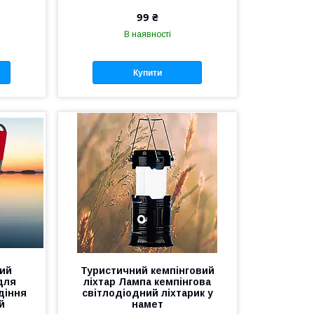
99 ₴
В наявності
Купити
ний
Туристичний кемпінговий
для
ліхтар Лампа кемпінгова
діння
світлодіодний ліхтарик у
й
намет