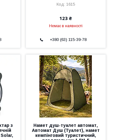
1615
123 ₴
Немає в наявності
8
+380 (63) 115-39-78
хтар з
Намет душ-туалет автомат,
ячній
Автомат Душ (Туалет), намет
Solar,
кемпінговий туристичний,