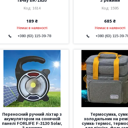
гачку BK-1820
3 режими
1614
1595
189 ₴
685 ₴
Немає в наявності
Немає в наявності
+380 (63) 115-39-78
+380 (63) 115-39-7
Переносний ручний ліхтар з
Термосумка, сумк
акумулятором на сонячній
холодильник на ремі
панелі FORLIFE F-3130 Solar,
сумка-термос, термо