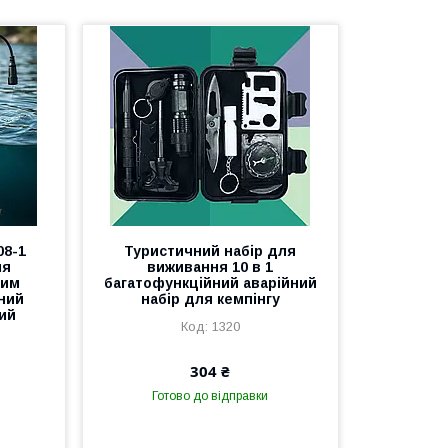
08-1
Туристичний набір для
ля
виживання 10 в 1
вим
багатофункційний аварійний
ний
набір для кемпінгу
ий
1320
304 ₴
Готово до відправки