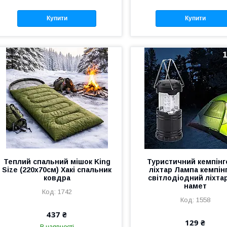
Купити
Купити
Теплий спальний мішок King
Туристичний кемпінг
Size (220х70см) Хакі спальник
ліхтар Лампа кемпін
ковдра
світлодіодний ліхтар
намет
1742
1558
437 ₴
129 ₴
В наявності