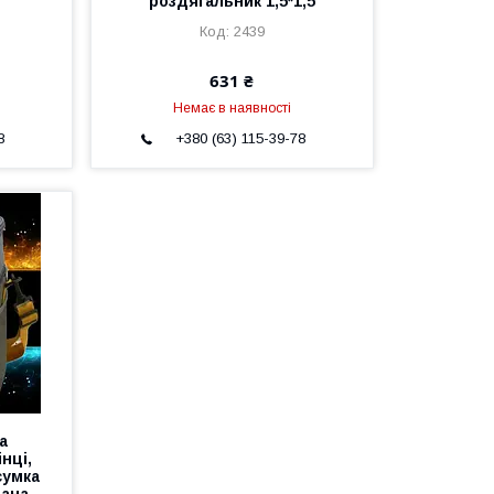
роздягальник 1,5*1,5
2439
631 ₴
Немає в наявності
8
+380 (63) 115-39-78
а
нці,
сумка