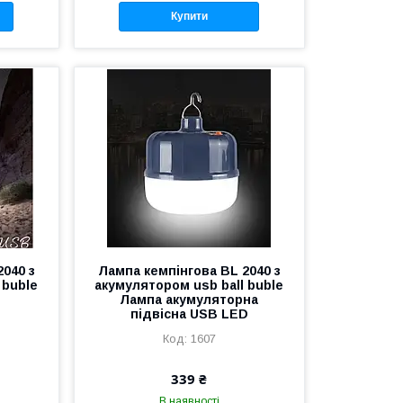
Купити
040 з
Лампа кемпінгова BL 2040 з
 buble
акумулятором usb ball buble
Лампа акумуляторна
підвісна USB LED
1607
339 ₴
В наявності