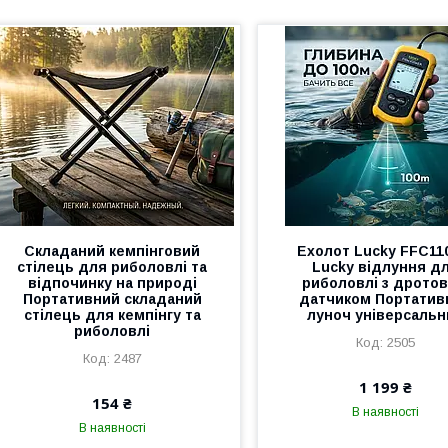
Складаний кемпінговий
Ехолот Lucky FFC11
стілець для риболовлі та
Lucky відлуння д
відпочинку на природі
риболовлі з дрото
Портативний складаний
датчиком Портатив
стілець для кемпінгу та
луноч універсальн
риболовлі
2505
2487
1 199 ₴
154 ₴
В наявності
В наявності