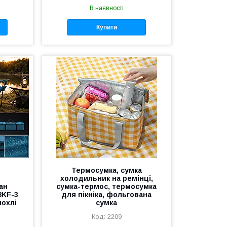
В наявності
Купити
й
Термосумка, сумка
холодильник на ремінці,
ан
сумка-термос, термосумка
8KF-3
для пікніка, фольгована
чохлі
сумка
2209