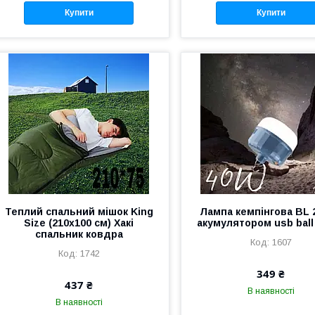
Купити
Купити
Теплий спальний мішок King
Лампа кемпінгова BL 2
Size (210х100 см) Хакі
акумулятором usb ball
спальник ковдра
1607
1742
349 ₴
437 ₴
В наявності
В наявності