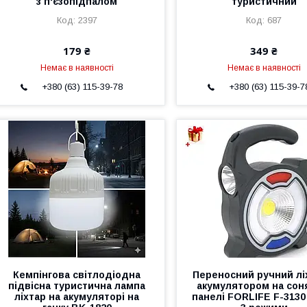
з п'єзопідпалом
туристичний
2397
687
179 ₴
349 ₴
Немає в наявності
Немає в наявності
+380 (63) 115-39-78
+380 (63) 115-39-7
Кемпінгова світлодіодна
Переносний ручний лі
підвісна туристична лампа
акумулятором на сон
ліхтар на акумуляторі на
панелі FORLIFE F-3130 