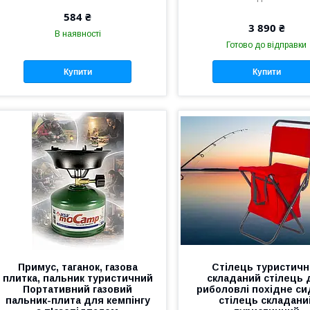
584 ₴
3 890 ₴
В наявності
Готово до відправки
Купити
Купити
Примус, таганок, газова
Стілець туристич
плитка, пальник туристичний
складаний стілець 
Портативний газовий
риболовлі похідне си
пальник-плита для кемпінгу
стілець складани