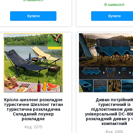
В наявності
Купити
Купити
Крісло-шезлонг розкладне
Диван потрійни
туристичне Шезлонг титан
туристичний із
туристична розкладачка
підлокітником див
Складаний лоунер
універсальний DC-80
розкладне
розкладний диван у 
компактний
2275
2301