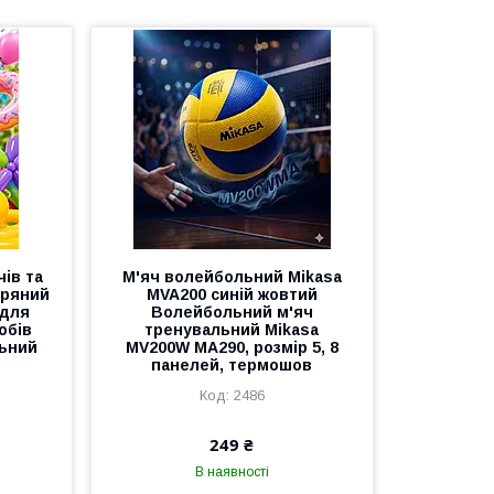
ів та
М'яч волейбольний Mikasa
тряний
MVA200 синій жовтий
 для
Волейбольний м'яч
обів
тренувальний Mikasa
льний
MV200W MA290, розмір 5, 8
панелей, термошов
2486
249 ₴
В наявності