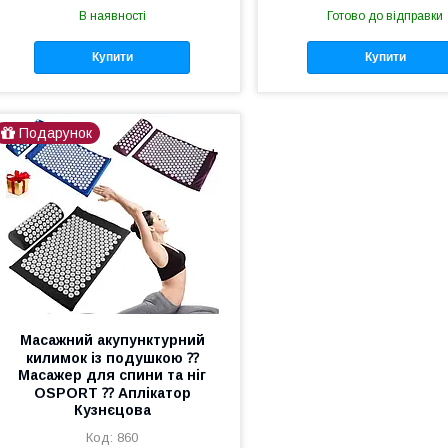
В наявності
Готово до відправки
Купити
Купити
Подарунок
Масажний акупунктурний
килимок із подушкою ⁇
Масажер для спини та ніг
OSPORT ⁇ Аплікатор
Кузнєцова
860