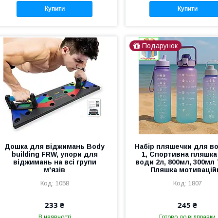
Купити
Купити
Подарунок
Дошка для віджимань Body
Набір пляшечки для во
building FRW, упори для
1, Спортивна пляшка
віджимань на всі групи
води 2л, 800мл, 300мл 
м'язів
Пляшка мотивацій
1058
1807
233 ₴
245 ₴
В наявності
Готово до відправки