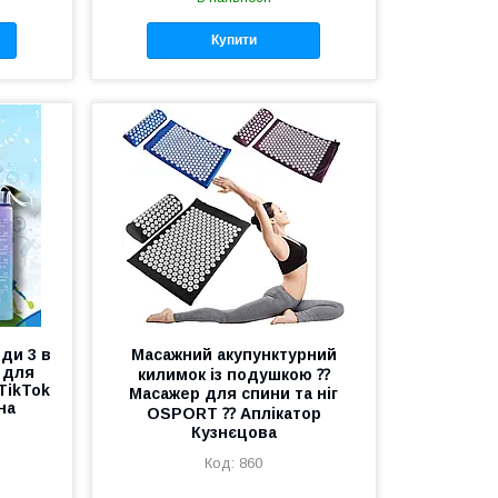
Купити
ди 3 в
Масажний акупунктурний
 для
килимок із подушкою ⁇
TikTok
Масажер для спини та ніг
на
OSPORT ⁇ Аплікатор
Кузнєцова
860