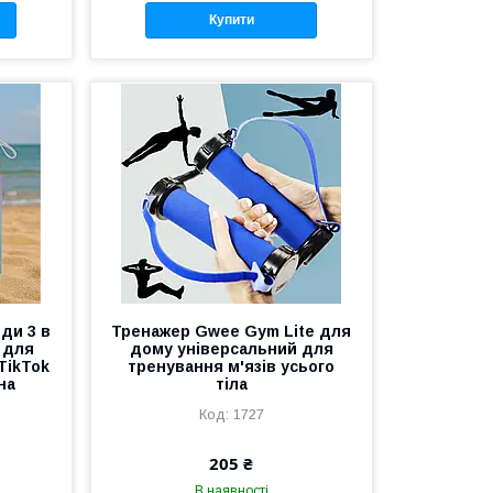
Купити
ди 3 в
Тренажер Gwee Gym Lite для
 для
дому універсальний для
TikTok
тренування м'язів усього
на
тіла
1727
205 ₴
В наявності