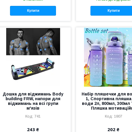
Купити
Купити
Дошка для віджимань Body
Набір пляшечки для во
building FRW, напори для
1, Спортивна пляшка
віджимань на всі групи
води 2л, 800мл, 300мл 
м'язів
Пляшка мотивацій
741
1807
243 ₴
202 ₴