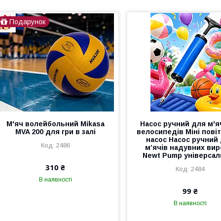
Подарунок
М'яч волейбольний Mikasa
Насос ручний для м'яч
MVA 200 для гри в залі
велосипедів Міні пові
насос Насос ручний
2486
м’ячів надувних вир
Newt Pump універса
310 ₴
2484
В наявності
99 ₴
В наявності