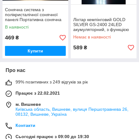
Сонячна система з
полікристалічної сонячної
панелі Портативна сонячна
Ліхтар кемпінговий GOLD
станція ліхтарYW-7728
SILVER GS-2400 24LED
В наявності
зарядка
акумуляторний, з функцією
PowerBank (3000 мА·год, 24
469
Немає в наявності
₴
LED)
589
₴
Купити
Про нас
99% позитивних з 249 відгуків за рік
Працює з 22.02.2021
м. Вишневе
Київська область, Вишневе, вулиця Першотравнева 26,
08132, Вишневе, Україна
Контакти
Сьогодні працює з 09:00 до 19:30