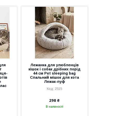
для
Лежанка для улюбленців
т
кішок і собак дрібних порід
иця-
44 см Pet sleeping bag
отів
Спальний мішок для кота
е
Лежак-пуф
 лас
2515
298 ₴
В наявності