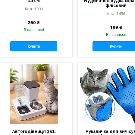
40 см
Будиночок-будка скл
флісовий
1909
1456
260 ₴
199 ₴
В наявності
В наявності
Купити
Купити
Автогодівниця 3в1:
Рукавичка для вичісу