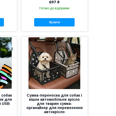
697 ₴
Готово до відправки
Купити
 собак
Сумка-переноска для собак і
ик для
кішок автомобільне крісло
і USB
для тварин сумка-
органайзер для перевезення
автокрісло