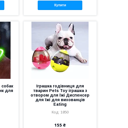
Купити
 собак
Іграшка годівниця для
ик для
тварин Pets Toy іграшка з
отвором для їжі Диспенсер
для їжі для вихованців
Eating
1850
155 ₴