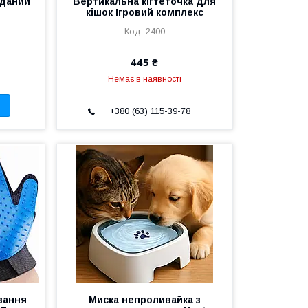
аданий
Вертикальна кігтеточка для
кішок Ігровий комплекс
2400
445 ₴
Немає в наявності
+380 (63) 115-39-78
вання
Миска непроливайка з