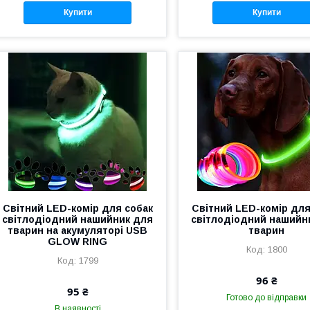
Купити
Купити
Світний LED-комір для собак
Світний LED-комір для
світлодіодний нашийник для
світлодіодний нашийн
тварин на акумуляторі USB
тварин
GLOW RING
1800
1799
96 ₴
95 ₴
Готово до відправки
В наявності