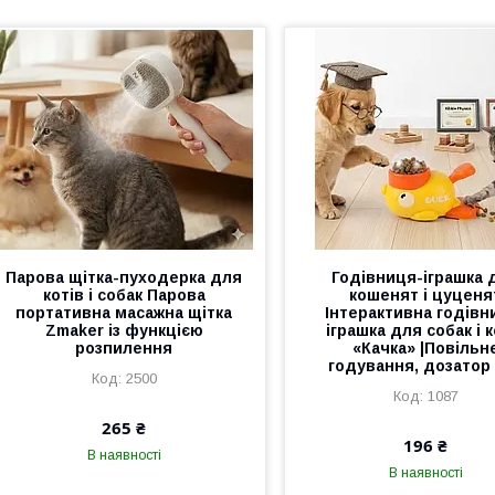
Парова щітка-пуходерка для
Годівниця-іграшка 
котів і собак Парова
кошенят і цуценя
портативна масажна щітка
Інтерактивна годівн
Zmaker із функцією
іграшка для собак і к
розпилення
«Качка» |Повільн
годування, дозатор
2500
1087
265 ₴
196 ₴
В наявності
В наявності