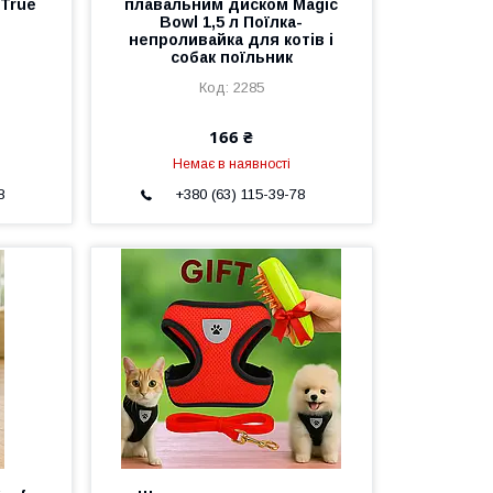
 True
плавальним диском Magic
Bowl 1,5 л Поїлка-
непроливайка для котів і
собак поїльник
2285
166 ₴
Немає в наявності
8
+380 (63) 115-39-78