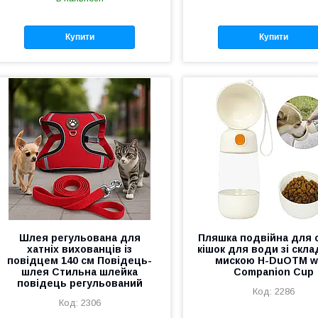
Купити
Купити
Шлея регульована для
Пляшка подвійна для с
хатніх вихованців із
кішок для води зі скл
повідцем 140 см Повідець-
мискою H-DuOTM w
шлея Стильна шлейка
Companion Cup
повідець регульований
2286
2306