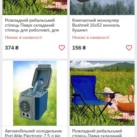
Розкладний рибальський
Компактний монокуляр
стілець Павук складаний
Bushnell 16x52 монокль
стілець для риболовлі, для
бушнел
туризму, для відпочинку
Немає в наявності
Немає в наявності
Складане крісло з підставкою
374
156
₴
₴
Автомобільний холодильник
Розкладний рибальський
Port Able Electronic 7.5 л від
стілець Павук складаний