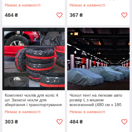
см x 120 см)
автомобільних шин R18-R20
Немає в наявності
Немає в наявності
484
367
₴
₴
Комплект чохлів для коліс 4
Чохол тент на легкове авто
шт. Захисні чохли для
розмір L з мішком
зберігання і транспортування
всесезонний (480 см x 180
автомобільних шин R15-R18
см x 120 см)
Немає в наявності
Немає в наявності
303
484
₴
₴