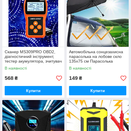
Сканер MS309PRO OBD2,
Автомобільна сонцезахисна
діагностичний інструмент,
парасолька на лобове скло
тестер акумулятора, зчитувач
135x75 см Парасолька
кодів несправностей
Парасолька для автомобіля
В наявності
В наявності
umbrella
568
149
₴
₴
Купити
Купити