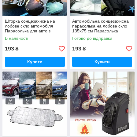
Шторка сонцезахисна на
Автомобільна сонцезахисна
лобове скло автомобіля
парасолька на лобове скло
Парасолька для авто з
135x75 см Парасолька
роликовим механізмом
Парасолька для автомобіля
В наявності
Готово до відправки
Vehicle Shade (120*45)
umbrella
193
193
₴
₴
Купити
Купити