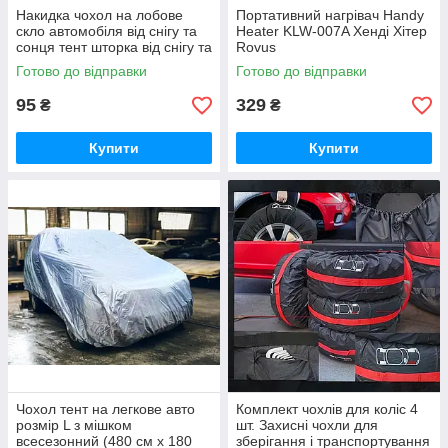
Накидка чохол на лобове
Портативний нагрівач Handy
скло автомобіля від снігу та
Heater KLW-007A Хенді Хітер
сонця тент шторка від снігу та
Rovus
льоду на авто з вушками
Готово до відправки
Готово до відправки
95
329
₴
₴
Купити
Купити
Чохол тент на легкове авто
Комплект чохлів для коліс 4
розмір L з мішком
шт. Захисні чохли для
всесезонний (480 см x 180
зберігання і транспортування