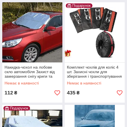
Подарунок
Накидка-чохол на лобове
Комплект чохлів для коліс 4
скло автомобіля Захист від
шт. Захисні чохли для
замерзання снігу криги та
зберігання і транспортування
сонця з поліпропілену
автомобільних шин R18-R20
Немає в наявності
Немає в наявності
112
435
₴
₴
Подарунок