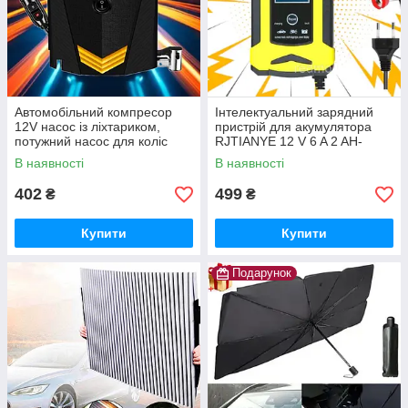
Автомобільний компресор
Інтелектуальний зарядний
12V насос із ліхтариком,
пристрій для акумулятора
потужний насос для коліс
RJTIANYE 12 V 6 A 2 AH-
автомобіля від прикурювача
100AH з функцією
В наявності
В наявності
відновлення
402
499
₴
₴
Купити
Купити
Подарунок