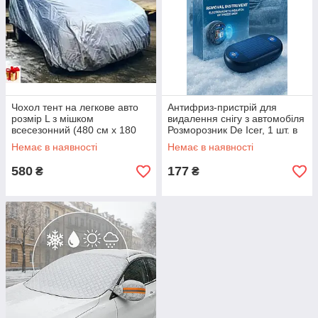
Чохол тент на легкове авто
Антифриз-пристрій для
розмір L з мішком
видалення снігу з автомобіля
всесезонний (480 см x 180
Розморозник De Icer, 1 шт. в
см x 120 см)
пакованні
Немає в наявності
Немає в наявності
580
177
₴
₴