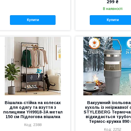
299 ₴
В наявності
Купити
Купити
Вішалка-стійка на колесах
Вакуумний ізольова
для одягу та взуття з
кухоль із неіржавкої 
полицями YH9918-3A метал
STYLEBERG Термоча
150 см Підлогова вішалка
відкидається трубо
Термос-кружка 890
2388
2252