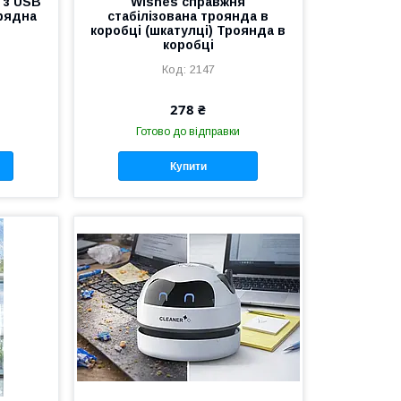
В з USB
Wishes справжня
рядна
стабілізована троянда в
коробці (шкатулці) Троянда в
коробці
2147
278 ₴
Готово до відправки
Купити