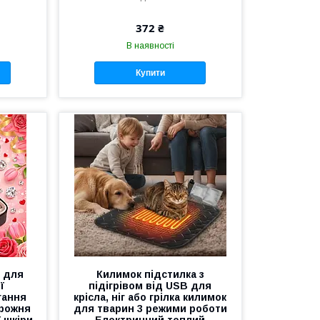
372 ₴
В наявності
Купити
 для
Килимок підстилка з
ї
підігрівом від USB для
гання
крісла, ніг або грілка килимок
орожня
для тварин 3 режими роботи