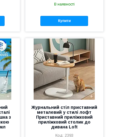
В наявності
Купити
ний
Журнальний стіл приставний
сталі
металевий у стилі лофт
шка з
Приставний приліжковий
чкою
приліжковий столик до
 мл
дивана Loft
2393