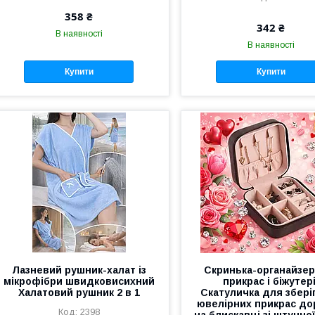
358 ₴
342 ₴
В наявності
В наявності
Купити
Купити
Лазневий рушник-халат із
Скринька-органайзер
мікрофібри швидковисихний
прикрас і біжутері
Халатовий рушник 2 в 1
Скатуличка для збері
ювелірних прикрас д
2398