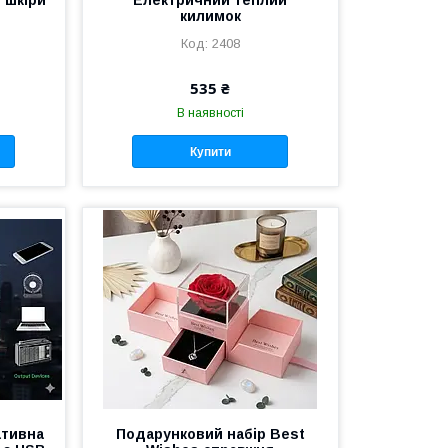
ї шкіри
Електричний теплий
килимок
2408
535 ₴
В наявності
Купити
ативна
Подарунковий набір Best