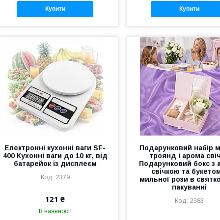
Купити
Купити
Електронні кухонні ваги SF-
Подарунковий набір м
400 Кухонні ваги до 10 кг, від
троянд і арома сві
батарейок із дисплеєм
Подарунковий бокс з 
свічкою та букетом
2379
мильної рози в святк
пакуванні
121 ₴
2383
В наявності