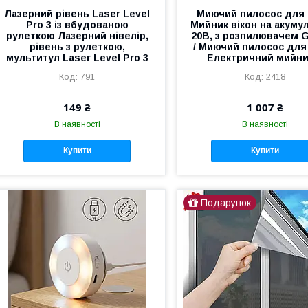
Лазерний рівень Laser Level
Миючий пилосос для 
Pro 3 із вбудованою
Мийник вікон на акумул
рулеткою Лазерний нівелір,
20В, з розпилювачем 
рівень з рулеткою,
/ Миючий пилосос для 
мультитул Laser Level Pro 3
Електричний мийни
791
2418
149 ₴
1 007 ₴
В наявності
В наявності
Купити
Купити
Подарунок