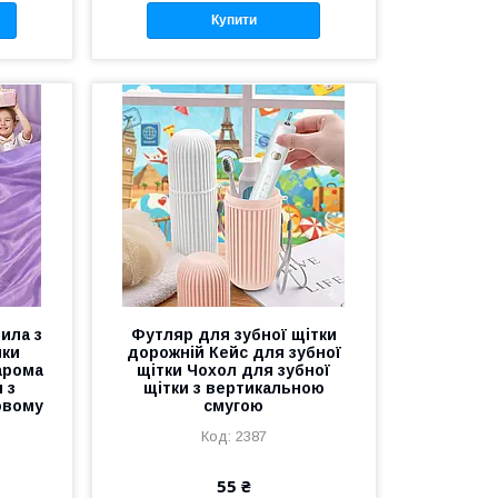
Купити
ила з
Футляр для зубної щітки
чки
дорожній Кейс для зубної
арома
щітки Чохол для зубної
 з
щітки з вертикальною
овому
смугою
2387
55 ₴