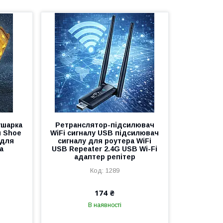
ушарка
Ретранслятор-підсилювач
м Shoe
WiFi сигналу USB підсилювач
 для
сигналу для роутера WiFi
а
USB Repeater 2.4G USB Wi-Fi
адаптер репітер
1289
174 ₴
В наявності