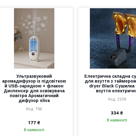
Ультразвуковий
Електрична складна с
аромадифузор із підсвіткою
для взуття з таймеро
й USB-зарядкою + флакон
dryer Black Сушилка
Диспенсер для освіжувача
взуття електричн
повітря Ароматичний
2159
дифузор sliva
766
334 ₴
В наявності
177 ₴
В наявності