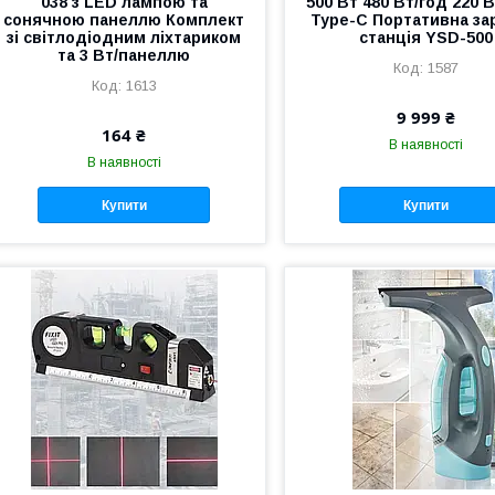
038 з LED лампою та
500 Вт 480 Вт/год 220 
сонячною панеллю Комплект
Type-C Портативна за
зі світлодіодним ліхтариком
станція YSD-500
та 3 Вт/панеллю
1587
1613
9 999 ₴
164 ₴
В наявності
В наявності
Купити
Купити