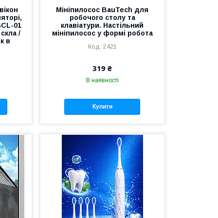
вікон
Мініпилосос BauTech для
яторі,
робочого столу та
GCL-01
клавіатури. Настільний
скла /
мініпилосос у формі робота
к в
2421
319 ₴
В наявності
Купити