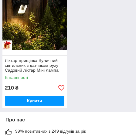
Ліхтар-прищіпка Вуличний
світильник з датчиком руху
Садовий ліхтар Міні лампа
на прищіпці з сонячною
В наявності
панеллю і акумулятором
SSP-07
210
₴
Купити
Про нас
99% позитивних з 249 відгуків за рік