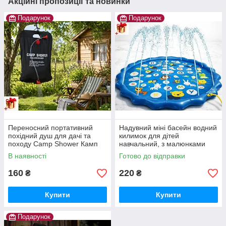
Акційні пропозиції та новинки
Подарунок
Подарунок
Переносний портативний
Надувний міні басейн водний
похідний душ для дачі та
килимок для дітей
походу Camp Shower Камп
навчальний, з малюнками
Шовер 20 л/5 галонів
фонтанчик Swimming Ring
В наявності
Готово до відправки
160
220
₴
₴
Купити
Купити
Подарунок