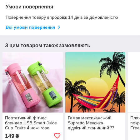
Умови повернення
Повернення товару впродовж 14 днів за домовленістю
Всі умови повернення
З цим товаром також замовляють
Портативний фітнес
Гамак мексиканський
Пляж
блендер USB Smart Juice
Supretto Мексика
покр
Cup Fruits 4 ножі rose
підвісний тканинний ⁇
Free
Гамак "Місонець"
пікн
149
₴