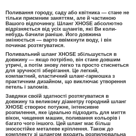
Поливання городу, саду або квітника — стане не
тільки приємним заняттям, але й частиною
Вашого відпочинку. Шланг XHOSE абсолютно
відрізняється від усіх шлангів, які Ви коли-
небудь бачили раніше. Його довжина
змінюється — варто ввімкнути воду, і він
починає розтягуватися.
Поливальний шланг XHOSE збільшується в
довжину — якщо потрібно, він стане довшим
утричі, а потім знову легко та просто стиснеться
для зручності зберігання. Це легкий,
компактний, еластичний шланг-гармошка з
практичним дизайном, що виключає утворення
петель і заломів.
Завдяки своїй здатності розтягуватися в
довжину та великому діаметру городний шланг
XHOSE створює потужне, інтенсивне
розпилення, яке ідеально підходить для миття
вікон, чищення машин, поливання кольорів і
багато чого іншого. Цей шланг має більш
зносостійке металеве кріплення. Також до
комплекту зі шлангом входить розпилювальна