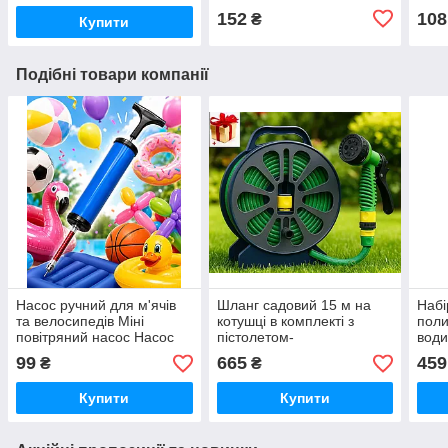
152
108
₴
Купити
Подібні товари компанії
Насос ручний для м'ячів
Шланг садовий 15 м на
Набі
та велосипедів Міні
котушці в комплекті з
поли
повітряний насос Насос
пістолетом-
води
ручний для м’ячів
розпорошувачем 15 м, 7
авто
99
665
459
₴
₴
надувних виробів Newt
режимів розпилення
поли
Pump універсальний
Irri
Купити
Купити