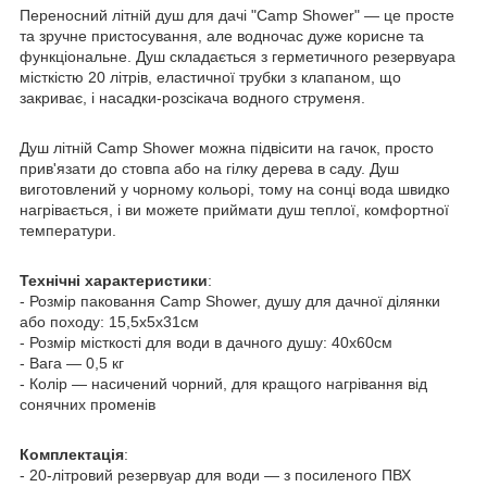
Переносний літній душ для дачі "Camp Shower" — це просте
та зручне пристосування, але водночас дуже корисне та
функціональне. Душ складається з герметичного резервуара
місткістю 20 літрів, еластичної трубки з клапаном, що
закриває, і насадки-розсікача водного струменя.
Душ літній Camp Shower можна підвісити на гачок, просто
прив'язати до стовпа або на гілку дерева в саду. Душ
виготовлений у чорному кольорі, тому на сонці вода швидко
нагрівається, і ви можете приймати душ теплої, комфортної
температури.
Технічні характеристики
:
- Розмір паковання Camp Shower, душу для дачної ділянки
або походу: 15,5х5х31см
- Розмір місткості для води в дачного душу: 40х60см
- Вага — 0,5 кг
- Колір — насичений чорний, для кращого нагрівання від
сонячних променів
Комплектація
:
- 20-літровий резервуар для води — з посиленого ПВХ