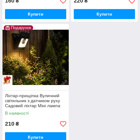
160
220
₴
₴
Купити
Купити
Подарунок
Ліхтар-прищіпка Вуличний
світильник з датчиком руху
Садовий ліхтар Міні лампа
на прищіпці з сонячною
В наявності
панеллю і акумулятором
SSP-07
210
₴
Купити