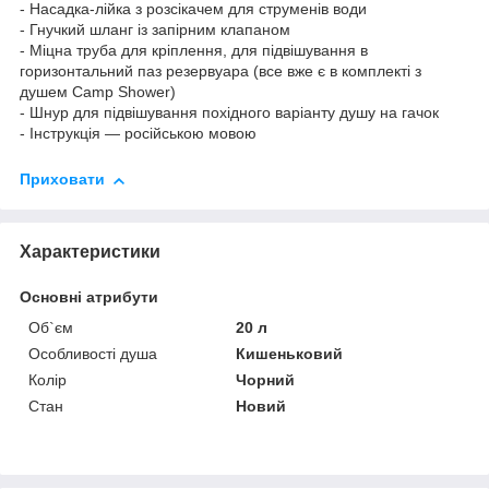
- Насадка-лійка з розсікачем для струменів води
- Гнучкий шланг із запірним клапаном
- Міцна труба для кріплення, для підвішування в
горизонтальний паз резервуара (все вже є в комплекті з
душем Camp Shower)
- Шнур для підвішування похідного варіанту душу на гачок
- Інструкція — російською мовою
Приховати
Характеристики
Основні атрибути
Об`єм
20 л
Особливості душа
Кишеньковий
Колір
Чорний
Стан
Новий