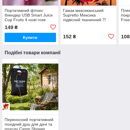
Портативний фітнес
Гамак мексиканський
Пляж
блендер USB Smart Juice
Supretto Мексика
покр
Cup Fruits 4 ножі rose
підвісний тканинний ⁇
Free
Гамак "Місонець"
пікн
149
₴
152
108
₴
Купити
Подібні товари компанії
Переносний портативний
похідний душ для дачі та
походу Camp Shower