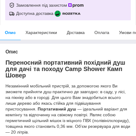
Замовлення під захистом
Доступна доставка
Опис
Характеристики
Доставка
Оплата
Умови п
Опис
Переносний портативний похідний душ
для дачі та походу Camp Shower Камп
Шовер
Незамінний мобільний пристрій, за допомогою якого Ви
зможете прийняти душ практично де завгодно: в саду, у лісі,
на пікніку або в городі. Для цього Вам знадобиться всього
лише дерево або якась стійка для підвішування
пристосування.
Портативний душ
— ідеальний варіант для
кемпінгу та відпочинку на свіжому повітрі. Являє собою
герметичний щільний мішок із міцного ПВХ (полівінілхлориду),
товщина якого становить 0,36 мм. Об'єм резервуара для води
— 20 літрів.