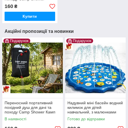
Камп Шовер 20 л/5
160
₴
галонів
Купити
Акційні пропозиції та новинки
Подарунок
Подарунок
Переносний портативний
Надувний міні басейн водний
похідний душ для дачі та
килимок для дітей
походу Camp Shower Камп
навчальний, з малюнками
Шовер 20 л/5 галонів
фонтанчик Swimming Ring
В наявності
Готово до відправки