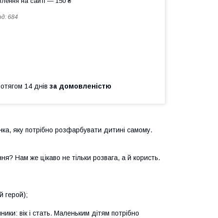
лення на сайті — 150 ₴
од:
684
ротягом 14 днів
за домовленістю
ка, яку потрібно розфарбувати дитині самому.
я? Нам же цікаво не тільки розвага, а й користь.
й герой);
ки: вік і стать. Маленьким дітям потрібно