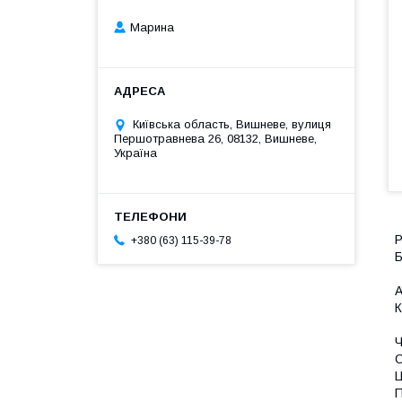
Марина
Київська область, Вишневе, вулиця
Першотравнева 26, 08132, Вишневе,
Україна
Р
+380 (63) 115-39-78
Б
А
К
Ч
О
Ц
П