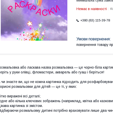
Мінімальна сума замов
Немає в наявності
К
+380 (63) 115-39-78
повернення товару п
озмальовка або ласкава назва розмальовка — це чорно-біла картин
еріть у руки олівці, фломастери, акварель або гуаш і беріться!
 чи знаєте ви, що не кожна картинка підходить для розфарбовуванн
орисні розмальовки для дітей — це ті, у яких:
ітко виражені всі деталі;
дне або кілька ключових зображень (наприклад, квітка або казкови
ікава картинка зі змістом.
ідбираючи розмальовку дитині потрібно враховувати лише два чинни