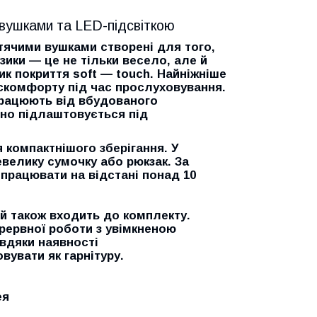
 вушками та LED-підсвіткою
отячими вушками створені для того,
ики — це не тільки весело, але й
к покриття soft — touch. Найніжніше
скомфорту під час прослуховування.
працюють від вбудованого
ьно підлаштовується під
 компактнішого зберігання. У
велику сумочку або рюкзак. За
працювати на відстані понад 10
й також входить до комплекту.
рервної роботи з увімкненою
авдяки наявності
увати як гарнітуру.
ея