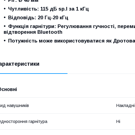
Ріг: Ø 40 мм
Чутливість: 115 дБ sp.l за 1 кГц
Відповідь: 20 Гц-20 кГц
Функція гарнітури: Регулювання гучності, переми
відтворення Bluetooth
Потужність може використовуватися як Дротова
арактеристики
Основні
ид навушників
Накладні
дностороння гарнітура
Ні