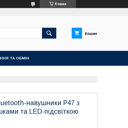
Кошик
Кошик
ННЯ ТА ОБМІН
luetooth-навушники P47 з
шками та LED-підсвіткою