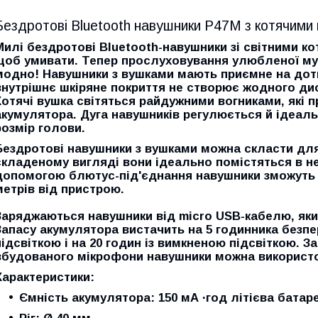
Бездротові Bluetooth навушники P47M з котячими
Милі бездротові Bluetooth-навушники зі світними к
щоб умивати. Тепер прослуховування улюбленої муз
модно! Навушники з вушками мають приємне на доти
внутрішнє шкіряне покриття не створює жодного ди
Котячі вушка світяться райдужними вогниками, які 
акумулятора. Дуга навушників регулюється й ідеал
розмір голови.
Бездротові навушники з вушками можна скласти для
складеному вигляді вони ідеально помістяться в не
допомогою блютус-під'єднання навушники зможуть 
метрів від пристрою.
Заряджаються навушники від micro USB-кабелю, яки
Запасу акумулятора вистачить на 5 годинника безпе
підсвіткою і на 20 годин із вимкненою підсвіткою. З
вбудованого мікрофони навушники можна використов
Характеристики:
Ємність акумулятора: 150 мА ·год літієва батар