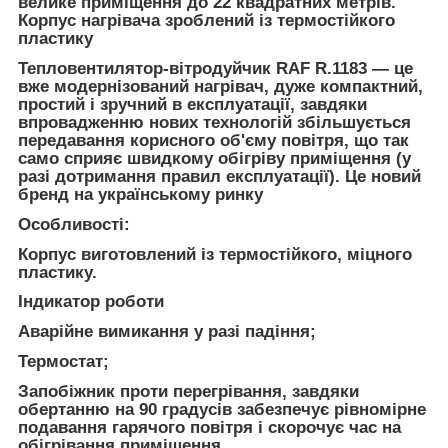
велике приміщення до 22 квадратних метрів.
Корпус нагрівача зроблений із термостійкого
пластику
Тепловентилятор-вітродуйчик RAF R.1183 — це
вже модернізований нагрівач, дуже компактний,
простий і зручний в експлуатації, завдяки
впровадженню нових технологій збільшується
передавання корисного об'єму повітря, що так
само сприяє швидкому обігріву приміщення (у
разі дотримання правил експлуатації). Це новий
бренд на українському ринку
Особливості:
Корпус виготовлений із термостійкого, міцного
пластику.
Індикатор роботи
Аварійне вимикання у разі падіння;
Термостат;
Запобіжник проти перегрівання, завдяки
обертанню на 90 градусів забезпечує рівномірне
подавання гарячого повітря і скорочує час на
обігрівання приміщення,