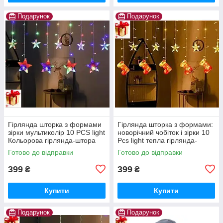
Подарунок
Подарунок
Гірлянда шторка з формами
Гірлянда шторка з формами:
зірки мультиколір 10 PCS light
новорічний чобіток і зірки 10
Кольорова гірлянда-штора
Pcs light тепла гірлянда-
штора
Готово до відправки
Готово до відправки
399
399
₴
₴
Купити
Купити
Подарунок
Подарунок