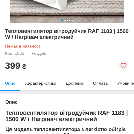
Тепловентилятор вітродуйчик RAF 1183 | 1500
W / Нагрівач електричний
Немає в наявності
Код: 1565
Роздріб
399
₴
Опис
Характеристики
Доставка
Оплата
Умови п
Опис
Тепловентилятор вітродуйчик RAF 1183 |
1500 W / Нагрівач електричний
Ця модель тепловентилятора з легкістю обігріє