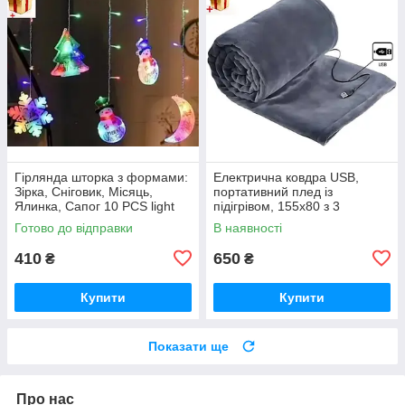
Гірлянда шторка з формами:
Електрична ковдра USB,
Зірка, Сніговик, Місяць,
портативний плед із
Ялинка, Сапог 10 PCS light
підігрівом, 155x80 з 3
Кольорова гірлянда-штора
режимами нагрівання
Готово до відправки
В наявності
Електроковдра із застібкою
410
650
₴
₴
Купити
Купити
Показати ще
Про нас