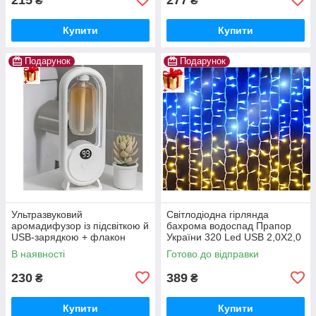
₴
₴
Купити
Купити
Подарунок
Подарунок
Ультразвуковий
Світлодіодна гірлянда
аромадифузор із підсвіткою й
бахрома водоспад Прапор
USB-зарядкою + флакон
України 320 Led USB 2,0Х2,0
Диспенсер для освіжувача
м патріотична жовто-
В наявності
Готово до відправки
повітря Ароматичний
блакитна
дифузор sliva
230
389
₴
₴
Купити
Купити