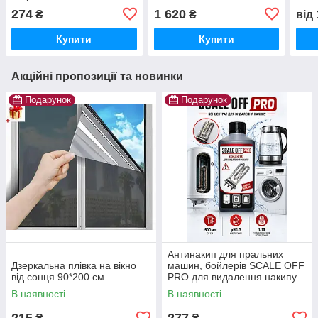
ПУЛЬТОМ
(зима-літо)
(зим
274
1 620
₴
₴
від
Тепловентилятор з
Тепл
пультом
пуль
Купити
Купити
Акційні пропозиції та новинки
Подарунок
Подарунок
Антинакип для пральних
Дзеркальна плівка на вікно
машин, бойлерів SCALE OFF
від сонця 90*200 см
PRO для видалення накипу
В наявності
В наявності
215
277