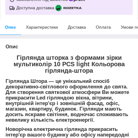
Доступна доставка
Опис
Характеристики
Доставка
Оплата
Умови п
Опис
Гірлянда шторка з формами зірки
мультиколір 10 PCS light Кольорова
гірлянда-штора
Гірлянда Штора — це унікальний спосіб
декоративно-світлового оформлення до свята.
Для створення святкової атмосфери Ви можете
прикрасити Led гірляндою вікна, вітрини,
внутрішній інтер'єр і зовнішній фасад, офіс,
магазин, квартиру, будинок. Гірлянди мають
досить яскраве світіння, водночас споживають
невелику кількість електроенергії.
Новорічна електрична гірлянда прикрасить
інтер'єр вашого будинку або офісу напередодні