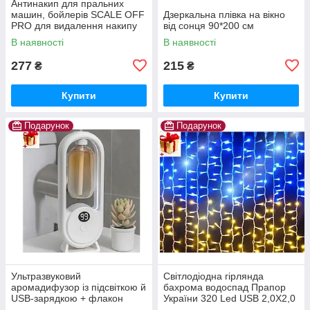
Антинакип для пральних
машин, бойлерів SCALE OFF
Дзеркальна плівка на вікно
PRO для видалення накипу
від сонця 90*200 см
В наявності
В наявності
277
215
₴
₴
Купити
Купити
Подарунок
Подарунок
Ультразвуковий
Світлодіодна гірлянда
аромадифузор із підсвіткою й
бахрома водоспад Прапор
USB-зарядкою + флакон
України 320 Led USB 2,0Х2,0
Диспенсер для освіжувача
м патріотична жовто-