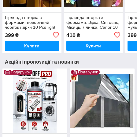
Гірлянда шторка з
Гірлянда шторка з
Гірл
формами: новорічний
формами: Зірка, Сніговик,
форм
чобіток і зірки 10 Pcs light
Місяць, Ялинка, Сапог 10
муль
тепла гірлянда-штора
PCS light Кольорова
Коль
399
410
399
₴
₴
гірлянда-штора
Купити
Купити
Акційні пропозиції та новинки
Подарунок
Подарунок