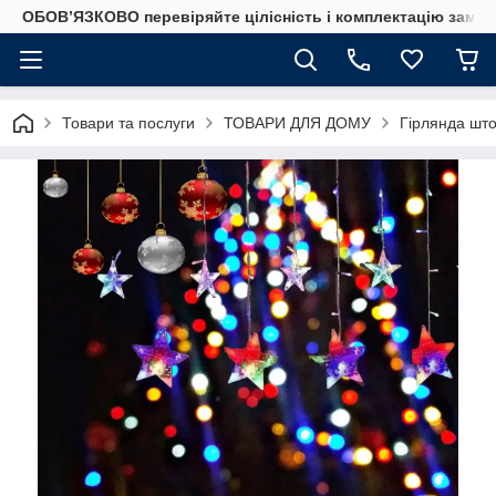
ОБОВ’ЯЗКОВО перевіряйте цілісність і комплектацію замов
Товари та послуги
ТОВАРИ ДЛЯ ДОМУ
Гірлянда што