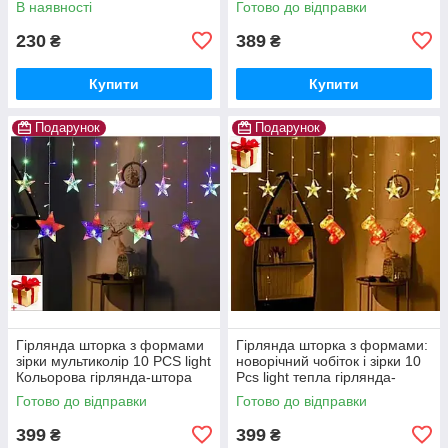
В наявності
Готово до відправки
повітря Ароматичний
блакитна
дифузор sliva
230
389
₴
₴
Купити
Купити
Подарунок
Подарунок
Гірлянда шторка з формами
Гірлянда шторка з формами:
зірки мультиколір 10 PCS light
новорічний чобіток і зірки 10
Кольорова гірлянда-штора
Pcs light тепла гірлянда-
штора
Готово до відправки
Готово до відправки
399
399
₴
₴