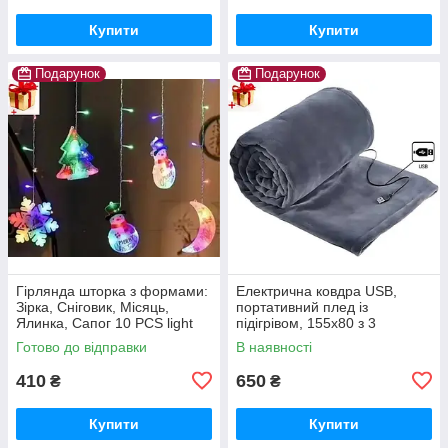
Купити
Купити
Подарунок
Подарунок
Гірлянда шторка з формами:
Електрична ковдра USB,
Зірка, Сніговик, Місяць,
портативний плед із
Ялинка, Сапог 10 PCS light
підігрівом, 155x80 з 3
Кольорова гірлянда-штора
режимами нагрівання
Готово до відправки
В наявності
Електроковдра із застібкою
410
650
₴
₴
Купити
Купити