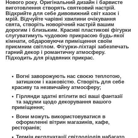
Нового року. Оригінальний дизайн і барвисте
виготовлення створять святковий настрій.
Відкрийте для себе дивовижний світ казок і
мрій. Відчуйте чарівні хвилини очікування
свята, створіть новорічний настрій вашим
дорогим і близьким. Красиві пластикові фігурки
слугуватимуть чудовою прикрасою будь-якої
кімнати, обдаровуючи приміщення своїм
приємним світлом. Фігурки-ліхтарі забезпечать
гарний декор і романтичну атмосферу.
Підходить для різдвяних прикрас.
Вогні заворожують нас своєю теплотою,
затишком і казковістю. Створіть для себе
красиву та незвичайну атмосферу;
Гірлянди здатні втілити всі ваші фантазії
та задуми щодо декорування вашого
приміщення;
Вони можуть використовуватися в
оформленні вітрин магазинів, кафе,
ресторанів;
Термін експлуатації світлодіодів набагато