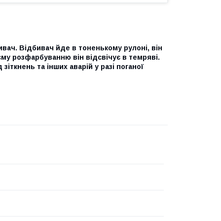
вач. Відбивач йде в тоненькому рулоні, він
оєму розфарбуванню він відсвічує в темряві.
зіткнень та інших аварій у разі поганої