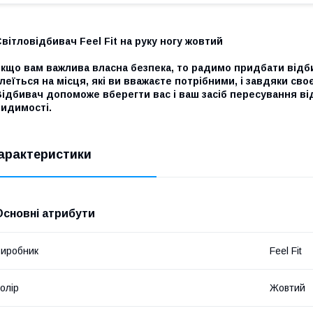
вітловідбивач Feel Fit на руку ногу жовтий
кщо вам важлива власна безпека, то радимо придбати відби
леїться на місця, які ви вважаєте потрібними, і завдяки св
ідбивач допоможе вберегти вас і ваш засіб пересування від 
видимості.
арактеристики
Основні атрибути
иробник
Feel Fit
олір
Жовтий