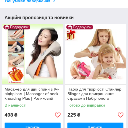
Всі умови повернення
Акційні пропозиції та новинки
Подарунок
Подарунок
Масажер для шиї спини з ІЧ-
Набір для творчості Стайлер
підігрівом | Massager of neck
Blinger для прикрашання
kneading Plus | Роликовий
стразами Набір юного
масажер-накидка на плечі
стиліста Shinning Bling Bling
В наявності
Готово до відправки
498
225
₴
₴
Купити
Купити