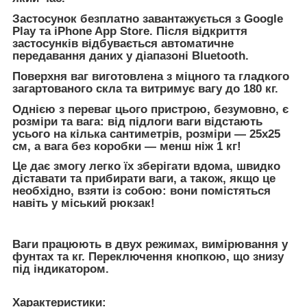
Застосунок безплатно завантажується з Google
Play та iPhone App Store. Після відкриття
застосунків відбувається автоматичне
передавання даних у діапазоні Bluetooth.
Поверхня ваг виготовлена з міцного та гладкого
загартованого скла та витримує вагу до 180 кг.
Однією з переваг цього пристрою, безумовно, є
розміри та вага: від підлоги ваги відстають
усього на кілька сантиметрів, розміри — 25x25
см, а вага без коробки — менш ніж 1 кг!
Це дає змогу легко їх зберігати вдома, швидко
діставати та прибирати ваги, а також, якщо це
необхідно, взяти із собою: вони помістяться
навіть у міський рюкзак!
Ваги працюють в двух режимах, вимірювання у
фунтах та кг. Переключення кнопкою, що знизу
під індикатором.
Характеристики: