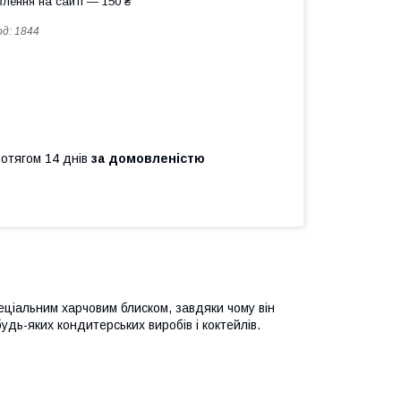
лення на сайті — 150 ₴
од:
1844
ротягом 14 днів
за домовленістю
еціальним харчовим блиском, завдяки чому він
удь-яких кондитерських виробів і коктейлів.