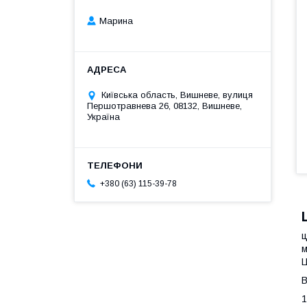
Марина
Київська область, Вишневе, вулиця
Першотравнева 26, 08132, Вишневе,
Україна
+380 (63) 115-39-78
ц
м
Ц
В
1