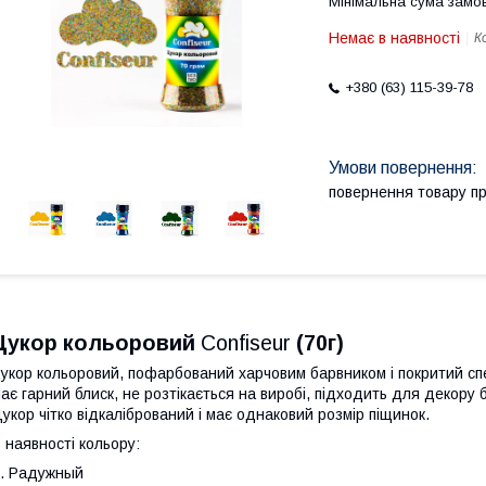
Мінімальна сума замов
Немає в наявності
К
+380 (63) 115-39-78
повернення товару п
Цукор кольоровий
Confiseur
(70г)
укор кольоровий, пофарбований харчовим барвником і покритий сп
ає гарний блиск, не розтікається на виробі, підходить для декору б
укор чітко відкалібрований і має однаковий розмір піщинок.
 наявності кольору:
. Радужный