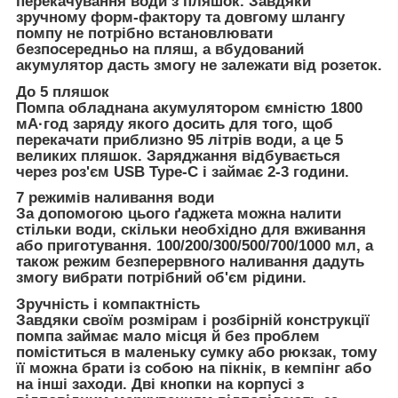
перекачування води з пляшок. Завдяки
зручному форм-фактору та довгому шлангу
помпу не потрібно встановлювати
безпосередньо на пляш, а вбудований
акумулятор дасть змогу не залежати від розеток.
До 5 пляшок
Помпа обладнана акумулятором ємністю 1800
мА·год заряду якого досить для того, щоб
перекачати приблизно 95 літрів води, а це 5
великих пляшок. Заряджання відбувається
через роз'єм USB Type-C і займає 2-3 години.
7 режимів наливання води
За допомогою цього ґаджета можна налити
стільки води, скільки необхідно для вживання
або приготування. 100/200/300/500/700/1000 мл, а
також режим безперервного наливання дадуть
змогу вибрати потрібний об'єм рідини.
Зручність і компактність
Завдяки своїм розмірам і розбірній конструкції
помпа займає мало місця й без проблем
поміститься в маленьку сумку або рюкзак, тому
її можна брати із собою на пікнік, в кемпінг або
на інші заходи. Дві кнопки на корпусі з