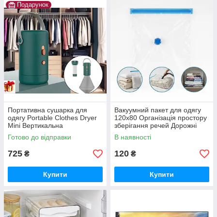
Подарунок
Портативна сушарка для
Вакуумний пакет для одягу
одягу Portable Clothes Dryer
120x80 Організація простору
Mini Вертикальна
зберігання речей Дорожні
електросушарка для одягу
пакети для речей 80x60
Готово до відправки
В наявності
725
120
₴
₴
Купити
Купити