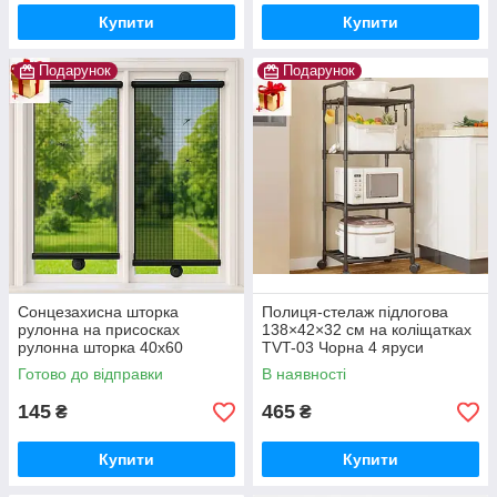
Купити
Купити
Подарунок
Подарунок
Сонцезахисна шторка
Полиця-стелаж підлогова
рулонна на присосках
138×42×32 см на коліщатках
рулонна шторка 40x60
TVT-03 Чорна 4 яруси
Шторка-ролет від соло
Готово до відправки
В наявності
рулонна шторка
145
465
₴
₴
Купити
Купити