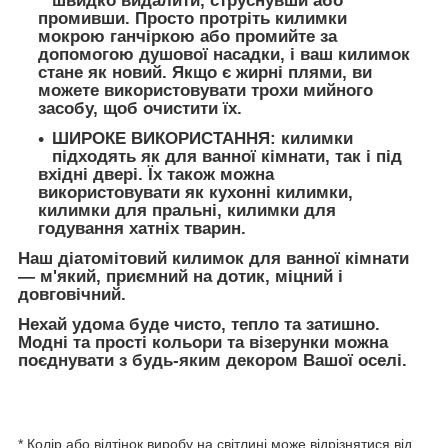
швидко видалити, струснувши або
промивши. Просто протріть килимки
мокрою ганчіркою або промийте за
допомогою душової насадки, і ваш килимок
стане як новий. Якщо є жирні плями, ви
можете використовувати трохи мийного
засобу, щоб очистити їх.
ШИРОКЕ ВИКОРИСТАННЯ:
килимки
підходять як для ванної кімнати, так і під
вхідні двері. Їх також можна
використовувати як кухонні килимки,
килимки для пральні, килимки для
годування хатніх тварин.
Наш діатомітовий килимок для ванної кімнати
— м'який, приємний на дотик, міцний і
довговічний.
Нехай удома буде чисто, тепло та затишно.
Модні та прості кольори та візерунки можна
поєднувати з будь-яким декором Вашої оселі.
* Колір або відтінок виробу на світлині може відрізнятися від