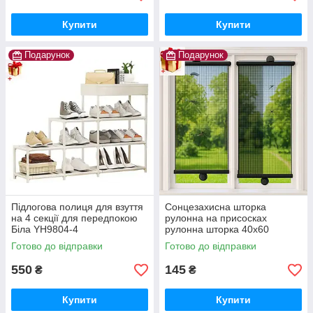
Купити
Купити
Подарунок
Подарунок
Підлогова полиця для взуття
Сонцезахисна шторка
на 4 секції для передпокою
рулонна на присосках
Біла YH9804-4
рулонна шторка 40x60
Шторка-ролет від соло
Готово до відправки
Готово до відправки
рулонна шторка
550
145
₴
₴
Купити
Купити