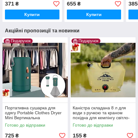
3 шт Набір 3 килимки для
водопоглинаючі 3 шт
3 шт
371
655
385
₴
₴
ванної кімнати та туалету
Набір 3-х килимків для
ванн
ванної з ефектом пам'яті
Купити
Купити
Акційні пропозиції та новинки
Подарунок
Подарунок
Портативна сушарка для
Каністра складана 8 л для
одягу Portable Clothes Dryer
води з ручкою та краном
Mini Вертикальна
похідна для кемпінгу світло-
електросушарка для одягу
зелена
Готово до відправки
Готово до відправки
725
155
₴
₴