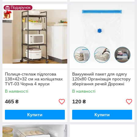
Подарунок
Полиця-стелаж підлогова
Вакуумний пакет для одягу
138×42×32 см на коліщатках
120x80 Організація простору
TVT-03 Чорна 4 яруси
зберігання речей Дорожні
пакети для речей 80x60
В наявності
В наявності
465
120
₴
₴
Купити
Купити