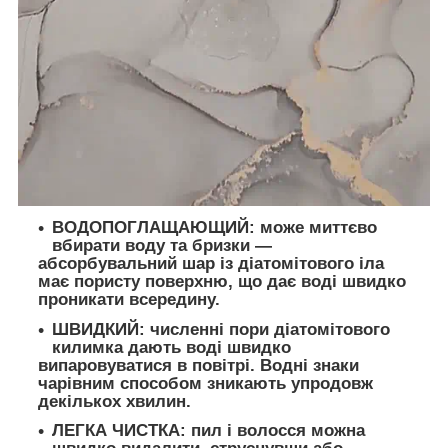
ВОДОПОГЛАЩАЮЩИЙ:
може миттєво
вбирати воду та бризки —
абсорбувальний шар із діатомітового іла
має пористу поверхню, що дає воді швидко
проникати всередину.
ШВИДКИЙ:
численні пори діатомітового
килимка дають воді швидко
випаровуватися в повітрі. Водні знаки
чарівним способом зникають упродовж
декількох хвилин.
ЛЕГКА ЧИСТКА:
пил і волосся можна