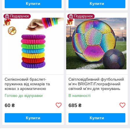
Купити
Купити
Подарунок
Подарунок
Силіконовий браслет-
Світловідбивний футбольний
пружинка від комарів та
м'яч BRIGHT/Глографічний
комах з ароматичною
світний м'яч для тренувань
капсулою
Готово до відправки
В наявності
60
685
₴
₴
Купити
Купити