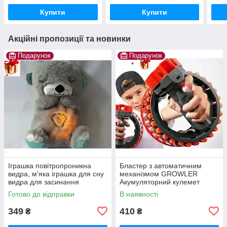
бульбашок
бульбашок
USB
Купити
Купити
Акційні пропозиції та новинки
Подарунок
Подарунок
Іграшка повітропроникна
Бластер з автоматичним
видра, м'яка іграшка для сну
механізмом GROWLER
видра для засинання
Акумуляторний кулемет
малюків
іграшковий на 28 зарядів
Готово до відправки
В наявності
349
410
₴
₴