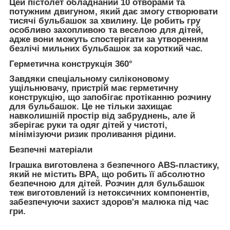
Цей пістолет обладнаний 10 отворами та
потужним двигуном, який дає змогу створювати
тисячі бульбашок за хвилину. Це робить гру
особливо захопливою та веселою для дітей,
адже вони можуть спостерігати за утворенням
безлічі мильних бульбашок за короткий час.
Герметична конструкція 360°
Завдяки спеціальному силіконовому
ущільнювачу, пристрій має герметичну
конструкцію, що запобігає протіканню розчину
для бульбашок. Це не тільки захищає
навколишній простір від забруднень, але й
зберігає руки та одяг дітей у чистоті,
мінімізуючи ризик проливання рідини.
Безпечні матеріали
Іграшка виготовлена з безпечного ABS-пластику,
який не містить BPA, що робить її абсолютно
безпечною для дітей. Розчин для бульбашок
теж виготовлений із нетоксичних компонентів,
забезпечуючи захист здоров'я малюка під час
гри.