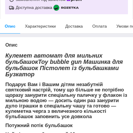
Доступна доставка
Опис
Характеристики
Доставка
Оплата
Умови п
Опис
Кулемет автомат для мильних
бульбашокToy bubble gun Машинка для
бульбашок Пістолет із бульбашками
Бузкатор
Подарує Вам і Вашим дітям незабутній
святковий настрій, тому що більше не потрібно
щоразу занурити спеціальну паличку у флакон із
мильною водою — досить один раз занурити
дуло іграшки в спеціальну чашу та готово —
кулеметна черга з величезного кількості
бульбашок заповнить усе довкола
Потужний потік бульбашок