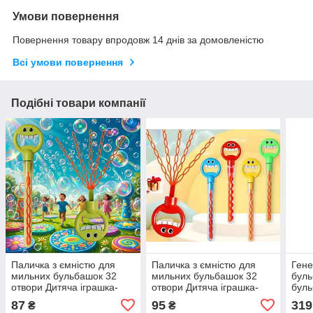
Умови повернення
Повернення товару впродовж 14 днів за домовленістю
Всі умови повернення
Подібні товари компанії
Паличка з ємністю для
Паличка з ємністю для
Гене
мильних бульбашок 32
мильних бульбашок 32
буль
отвори Дитяча іграшка-
отвори Дитяча іграшка-
буль
бульбашкова паличка
бульбашкова паличка
гене
87
95
319
₴
₴
генератор мильних
генератор мильних
гарм