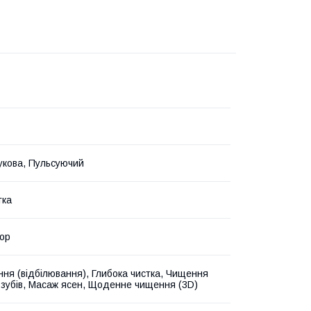
укова, Пульсуючий
тка
ор
ння (відбілювання), Глибока чистка, Чищення
 зубів, Масаж ясен, Щоденне чищення (3D)