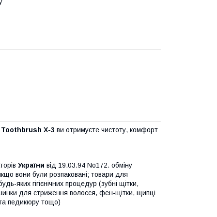
у
 Toothbrush X-3
ви отримуєте чистоту, комфорт
аторів
України
від 19.03.94 No172. обміну
якщо вони були розпаковані; товари для
удь-яких гігієнічних процедур (зубні щітки,
ашинки для стриження волосся, фен-щітки, щипці
 та педикюру тощо)