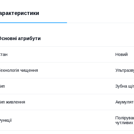
арактеристики
Основні атрибути
Стан
Новий
ехнологія чищення
Ультразв
ип
Зубна щі
ип живлення
Акумулят
Полірува
ункції
чутливих