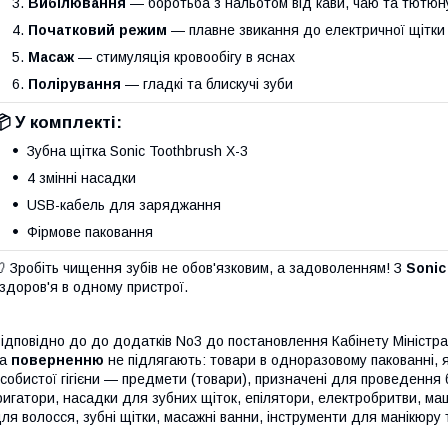
Вибілювання
— боротьба з нальотом від кави, чаю та тютюн
Початковий режим
— плавне звикання до електричної щітки
Масаж
— стимуляція кровообігу в яснах
Полірування
— гладкі та блискучі зуби
📦
У комплекті:
Зубна щітка Sonic Toothbrush X-3
4 змінні насадки
USB-кабель для заряджання
Фірмове паковання
 Зробіть чищення зубів не обов'язковим, а задоволенням! З
Sonic
 здоров'я в одному пристрої.
ідповідно до до додатків No3 до постановлення Кабінету Міністр
та
поверненню
не підлягають: товари в одноразовому пакованні, 
собистої гігієни — предмети (товари), призначені для проведення б
ригатори, насадки для зубних щіток, епілятори, електробритви, м
ля волосся, зубні щітки, масажні ванни, інструменти для манікюру