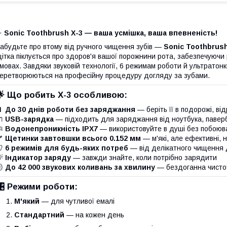
✨
Sonic Toothbrush X-3 — ваша усмішка, ваша впевненість!
абудьте про втому від ручного чищення зубів —
Sonic Toothbrush
ітка піклується про здоров'я вашої порожнини рота, забезпечуюч
мовах. Завдяки звуковій технології, 6 режимам роботи й ультратон
еретворюються на професійну процедуру догляду за зубами.
🌟
Що робить X-3 особливою:
🔋
До 30 днів роботи без заряджання
— беріть її в подорожі, ві
🔌
USB-зарядка
— підходить для заряджання від ноутбука, павер
🧼
Водонепроникність IPX7
— використовуйте в душі без побоюв
🪥
Щетинки завтовшки всього 0.152 мм
— м'які, але ефективні, 
🦷
6 режимів для будь-яких потреб
— від делікатного чищення 
💡
Індикатор заряду
— завжди знайте, коли потрібно зарядити
💨
До 42 000 звукових коливань за хвилину
— бездоганна чистот
️
Режими роботи:
М'який
— для чутливої емалі
Стандартний
— на кожен день