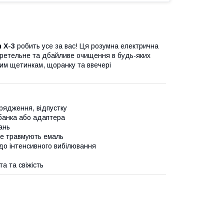
 X-3
робить усе за вас! Ця розумна електрична
и ретельне та дбайливе очищення в будь-яких
ким щетинкам, щоранку та ввечері
дрядження, відпустку
банка або адаптера
ань
не травмують емаль
до інтенсивного вибілювання
а та свіжість