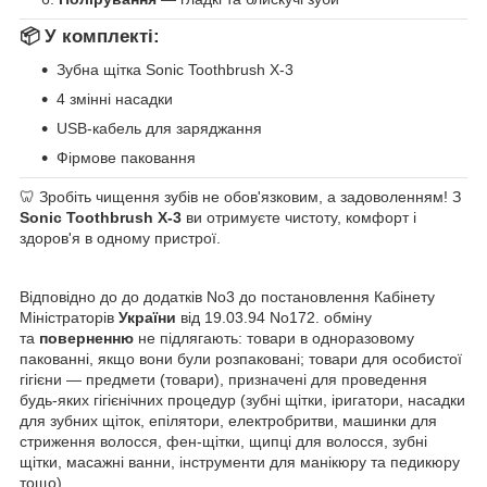
📦
У комплекті:
Зубна щітка Sonic Toothbrush X-3
4 змінні насадки
USB-кабель для заряджання
Фірмове паковання
🦷 Зробіть чищення зубів не обов'язковим, а задоволенням! З
Sonic Toothbrush X-3
ви отримуєте чистоту, комфорт і
здоров'я в одному пристрої.
Відповідно до до додатків No3 до постановлення Кабінету
Міністраторів
України
від 19.03.94 No172. обміну
та
поверненню
не підлягають: товари в одноразовому
пакованні, якщо вони були розпаковані; товари для особистої
гігієни — предмети (товари), призначені для проведення
будь-яких гігієнічних процедур (зубні щітки, іригатори, насадки
для зубних щіток, епілятори, електробритви, машинки для
стриження волосся, фен-щітки, щипці для волосся, зубні
щітки, масажні ванни, інструменти для манікюру та педикюру
тощо)