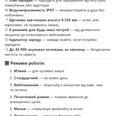
🔌
USB-зарядка
— підходить для заряджання від ноутбука,
павербанка або адаптера
🧼
Водонепроникність IPX7
— використовуйте в душі без
побоювань
🪥
Щетинки завтовшки всього 0.152 мм
— м'які, але
ефективні, не травмують емаль
🦷
6 режимів для будь-яких потреб
— від делікатного
чищення до інтенсивного вибілювання
💡
Індикатор заряду
— завжди знайте, коли потрібно
зарядити
💨
До 42 000 звукових коливань за хвилину
— бездоганна
чистота та свіжість
🎛️
Режими роботи:
М'який
— для чутливої емалі
Стандартний
— на кожен день
Вибілювання
— боротьба з нальотом від кави, чаю
та тютюну
Початковий режим
— плавне звикання до
електричної щітки
Масаж
— стимуляція кровообігу в яснах
Полірування
— гладкі та блискучі зуби