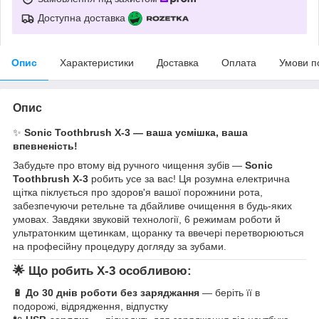
Доступна доставка
Опис
Характеристики
Доставка
Оплата
Умови п
Опис
✨
Sonic Toothbrush X-3 — ваша усмішка, ваша
впевненість!
Забудьте про втому від ручного чищення зубів —
Sonic
Toothbrush X-3
робить усе за вас! Ця розумна електрична
щітка піклується про здоров'я вашої порожнини рота,
забезпечуючи ретельне та дбайливе очищення в будь-яких
умовах. Завдяки звуковій технології, 6 режимам роботи й
ультратонким щетинкам, щоранку та ввечері перетворюються
на професійну процедуру догляду за зубами.
🌟
Що робить X-3 особливою:
🔋
До 30 днів роботи без заряджання
— беріть її в
подорожі, відрядження, відпустку