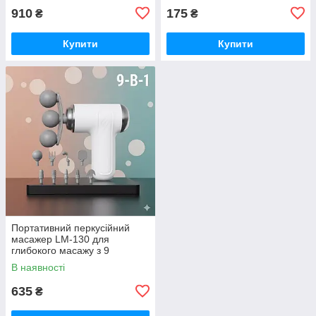
910
175
₴
₴
Купити
Купити
Портативний перкусійний
масажер LM-130 для
глибокого масажу з 9
насадками
В наявності
635
₴