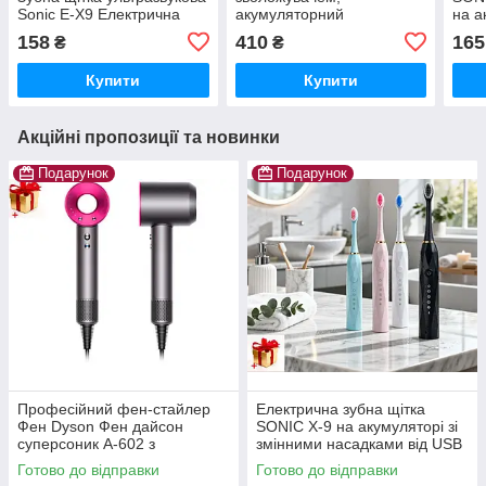
Sonic E-X9 Електрична
акумуляторний
на а
зубна щітка 6 режимів 4
зволожувач,
змін
158
410
165
₴
₴
насадок USB
мінікондиціонер повітря 3
USB
в 1: попертивний
Купити
Купити
Акційні пропозиції та новинки
Подарунок
Подарунок
Професійний фен-стайлер
Електрична зубна щітка
Фен Dyson Фен дайсон
SONIC X-9 на акумуляторі зі
суперсоник A-602 з
змінними насадками від USB
турборежимом та іонізацією
Готово до відправки
Готово до відправки
3 швидкості