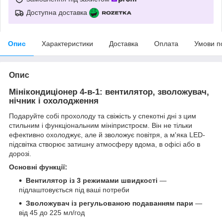
Доступна доставка
Опис
Характеристики
Доставка
Оплата
Умови п
Опис
Мінікондиціонер 4-в-1: вентилятор, зволожувач,
нічник і охолодження
Подаруйте собі прохолоду та свіжість у спекотні дні з цим
стильним і функціональним мініпристроєм. Він не тільки
ефективно охолоджує, але й зволожує повітря, а м'яка LED-
підсвітка створює затишну атмосферу вдома, в офісі або в
дорозі.
Основні функції:
Вентилятор із 3 режимами швидкості
—
підлаштовується під ваші потреби
Зволожувач із регульованою подаванням пари
—
від 45 до 225 мл/год