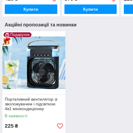
мінікондиціонер повітря 3
мінікондиціонер повітря 3
наст
в 1: попертивний
в 1: попертивний
вен
Купити
Купити
Акційні пропозиції та новинки
Подарунок
Портативний вентилятор зі
зволожувачем і підсвіткою
4в1 мінікондиціонер
настільний портативний
В наявності
вентилятор ЮСБ
225
₴