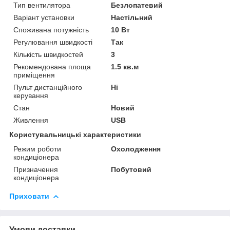
Тип вентилятора
Безлопатевий
Варіант установки
Настільний
Споживана потужність
10 Вт
Регулювання швидкості
Так
Кількість швидкостей
3
Рекомендована площа
1.5 кв.м
приміщення
Пульт дистанційного
Ні
керування
Стан
Новий
Живлення
USB
Користувальницькі характеристики
Режим роботи
Охолодження
кондиціонера
Призначення
Побутовий
кондиціонера
Приховати
Умови доставки