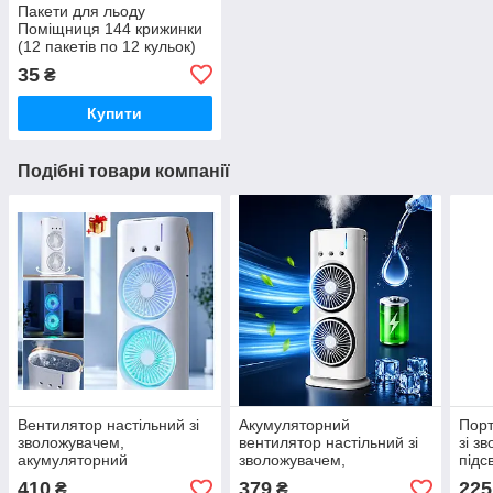
Пакети для льоду
Поміщниця 144 крижинки
(12 пакетів по 12 кульок)
35
₴
Купити
Подібні товари компанії
Вентилятор настільний зі
Акумуляторний
Порт
зволожувачем,
вентилятор настільний зі
зі з
акумуляторний
зволожувачем,
підс
зволожувач,
зволожувач,
міні
410
379
225
₴
₴