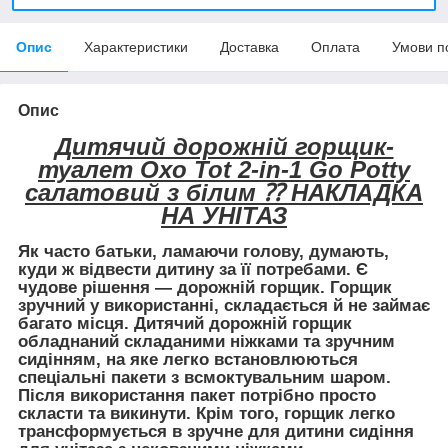
Опис
Характеристики
Доставка
Оплата
Умови п
Опис
Дитячий дорожній горщик-
туалет Oxo Tot 2-in-1 Go Potty
салатовий з білим ⁇ НАКЛАДКА
НА УНІТАЗ
Як часто батьки, ламаючи голову, думають,
куди ж відвести дитину за її потребами. Є
чудове рішення — дорожній горщик. Горщик
зручний у використанні, складається й не займає
багато місця. Дитячий дорожній горщик
обладнаний складаними ніжками та зручним
сидінням, на яке легко встановлюються
спеціальні пакети з всмоктувальним шаром.
Після використання пакет потрібно просто
скласти та викинути. Крім того, горщик легко
трансформується в зручне для дитини сидіння