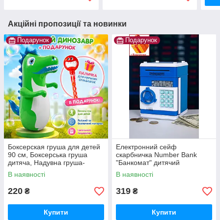
Акційні пропозиції та новинки
Подарунок
Подарунок
Боксерская груша для детей
Електронний сейф
90 см, Боксерська груша
скарбничка Number Bank
дитяча, Надувна груша-
"Банкомат" дитячий
динозавр для дітей 3-6 років
подарунок із кодовим замком
В наявності
В наявності
і купюроприймачем
220
319
₴
₴
Купити
Купити