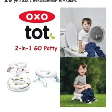
для унітаза з нековзними ніжками.