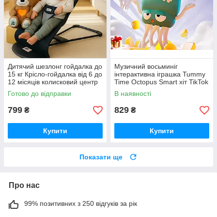
Дитячий шезлонг гойдалка до
Музичний восьминіг
15 кг Крісло-гойдалка від 6 до
інтерактивна іграшка Tummy
12 місяців колисковий центр
Time Octopus Smart хіт TikTok
дитяча гойдалка
2025 танцює світиться
Готово до відправки
В наявності
799
829
₴
₴
Купити
Купити
Показати ще
Про нас
99% позитивних з 250 відгуків за рік