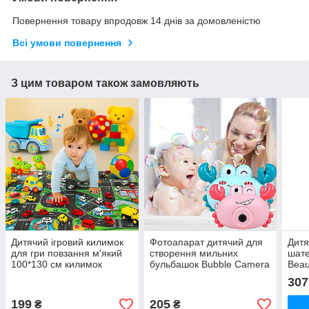
Повернення товару впродовж 14 днів за домовленістю
Всі умови повернення
З цим товаром також замовляють
Дитячий ігровий килимок
Фотоапарат дитячий для
Дитя
для гри повзання м'який
створення мильних
шате
100*130 см килимок
бульбашок Bubble Camera
Beau
ігровий для дітей дорога
крабік Бузковийтор
Ігро
307
водонепроникна
Дит
199
205
₴
₴