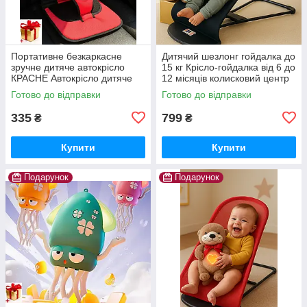
Портативне безкаркасне
Дитячий шезлонг гойдалка до
зручне дитяче автокрісло
15 кг Крісло-гойдалка від 6 до
КРАСНЕ Автокрісло дитяче
12 місяців колисковий центр
W-M1 безкаркасне Black Red
дитяча гойдалка
Готово до відправки
Готово до відправки
335
799
₴
₴
Купити
Купити
Подарунок
Подарунок