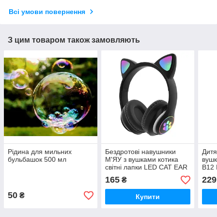
Всі умови повернення
З цим товаром також замовляють
Рідина для мильних
Бездротові навушники
Дитя
бульбашок 500 мл
М'ЯУ з вушками котика
вушк
світні лапки LED CAT EAR
B12 
VZV-23M
сте
165
229
₴
«Зай
крол
50
₴
Купити