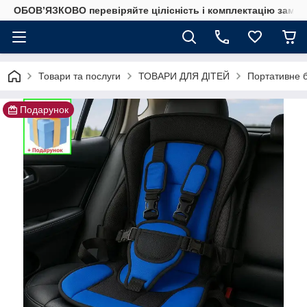
ОБОВ’ЯЗКОВО перевіряйте цілісність і комплектацію замов
Товари та послуги
ТОВАРИ ДЛЯ ДІТЕЙ
Портативне б
Подарунок