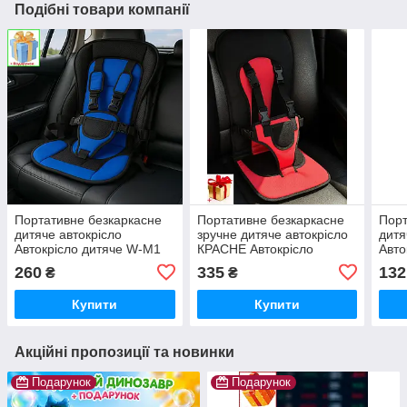
Подібні товари компанії
Портативне безкаркасне
Портативне безкаркасне
Порт
дитяче автокрісло
зручне дитяче автокрісло
дитя
Автокрісло дитяче W-M1
КРАСНЕ Автокрісло
Авто
безкаркасне
дитяче W-M1 безкаркасне
безк
260
335
132
₴
₴
Black Red
Купити
Купити
Акційні пропозиції та новинки
Подарунок
Подарунок