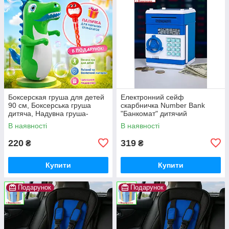
Боксерская груша для детей
Електронний сейф
90 см, Боксерська груша
скарбничка Number Bank
дитяча, Надувна груша-
"Банкомат" дитячий
динозавр для дітей 3-6 років
подарунок із кодовим замком
В наявності
В наявності
і купюроприймачем
220
319
₴
₴
Купити
Купити
Подарунок
Подарунок