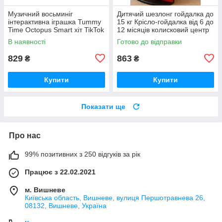
Музичний восьминіг
Дитячий шезлонг гойдалка до
інтерактивна іграшка Tummy
15 кг Крісло-гойдалка від 6 до
Time Octopus Smart хіт TikTok
12 місяців колисковий центр
2025 танцює світиться
дитяча гойдалка
В наявності
Готово до відправки
829
863
₴
₴
Купити
Купити
Показати ще
Про нас
99% позитивних з 250 відгуків за рік
Працює з 22.02.2021
м. Вишневе
Київська область, Вишневе, вулиця Першотравнева 26,
08132, Вишневе, Україна