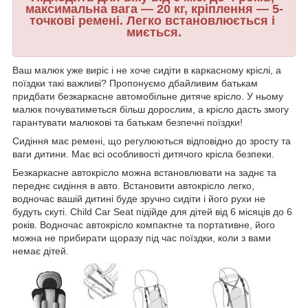
максимальна вага — 20 кг, кріплення — 5-
точкові ремені. Легко встановлюється і
миється.
Ваш малюк уже виріс і не хоче сидіти в каркасному кріслі, а
поїздки такі важливі? Пропонуємо дбайливим батькам
придбати безкаркасне автомобільне дитяче крісло. У ньому
малюк почуватиметься більш дорослим, а крісло дасть змогу
гарантувати малюкові та батькам безпечні поїздки!
Сидіння має ремені, що регулюються відповідно до зросту та
ваги дитини. Має всі особливості дитячого крісла безпеки.
Безкаркасне автокрісло можна встановлювати на заднє та
переднє сидіння в авто. Встановити автокрісло легко,
водночас вашій дитині буде зручно сидіти і його рухи не
будуть скуті. Child Car Seat підійде для дітей від 6 місяців до 6
років. Водночас автокрісло компактне та портативне, його
можна не прибирати щоразу під час поїздки, коли з вами
немає дітей.