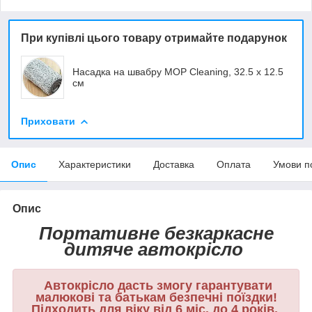
При купівлі цього товару отримайте подарунок
Насадка на швабру MOP Cleaning, 32.5 х 12.5
см
Приховати
Опис
Характеристики
Доставка
Оплата
Умови п
Опис
Портативне безкаркасне
дитяче автокрісло
Автокрісло дасть змогу гарантувати
малюкові та батькам безпечні поїздки!
Підходить для віку від 6 міс. до 4 років,