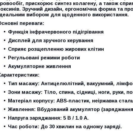
кровообіг, прискорює синтез колагену, а також сп
токсинів. Зручний дизайн, ергономічна форма та пр
ідеальним вибором для щоденного використання.
Основні переваги:
Функція інфрачервоного підігрівання
Дисплей для зручного керування
Сприяє розщепленню жирових клітин
Регульовані режими роботи
Акумуляторне живлення
Характеристики:
Тип масажу:
Антицелюлітний, вакуумний, лімфо
Зони масажу:
Тіло, спина, сідниці, ноги, руки, п
Матеріал корпусу:
ABS-пластик, неіржавка сталь
Живлення:
Вбудований акумулятор (заряджання 
Напруга заряджання:
5 В / 1.0 А.
Час роботи:
До 30 хвилин на одному заряді.