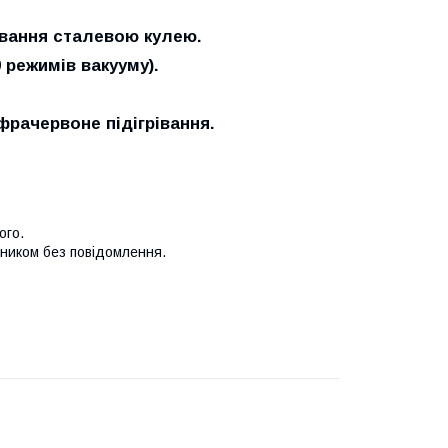
івання сталевою кулею.
0 режимів вакууму).
фрачервоне підігрівання.
ного.
бником без повідомлення.