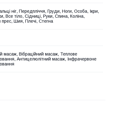
альці ніг, Передпліччя, Груди, Ноги, Особа, Ікри,
, Все тіло, Сідниці, Руки, Спина, Коліна,
 прес, Шия, Плечі, Стегна
й масаж, Вібраційний масаж, Теплове
ювання, Антицелюлітний масаж, Інфрачервоне
ювання