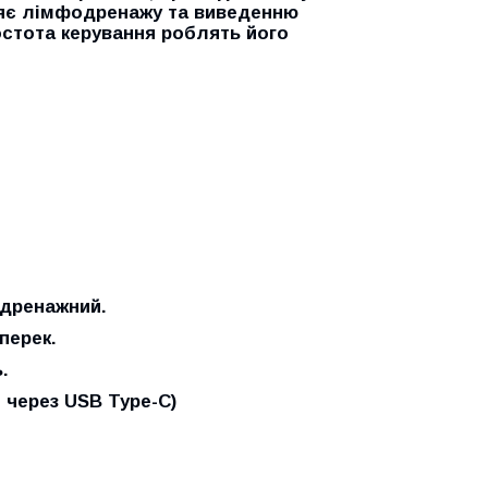
рияє лімфодренажу та виведенню
остота керування роблять його
дренажний.
оперек.
.
через USB Type-C)