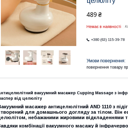
целюліту
489 ₴
Немає в наявності
К
+380 (63) 115-39-78
повернення товару п
Антицелюлітний вакуумний масажер Cupping Massage з інфр
маспер від целюліту
Вакуумний масажер антицелюлітний AND 1110 з піді
створений для домашнього догляду за тілом. Він 
целюлітом, небажаними жировими відкладеннями та
Завдяки комбінації вакуумного масажу й інфрачерво