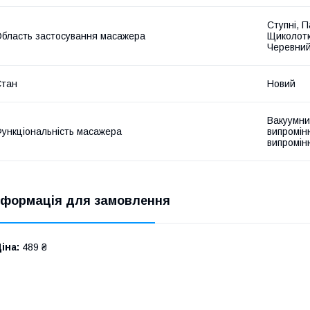
Ступні, П
бласть застосування масажера
Щиколотки
Черевний
Стан
Новий
Вакуумни
ункціональність масажера
випромін
випромін
нформація для замовлення
іна:
489 ₴