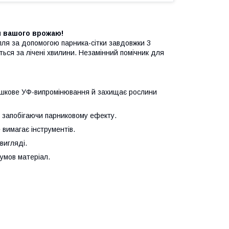
я вашого врожаю!
ілля за допомогою парника-сітки завдовжки 3
ється за лічені хвилини. Незамінний помічник для
ишкове УФ-випромінювання й захищає рослини
, запобігаючи парниковому ефекту.
вимагає інструментів.
вигляді.
умов матеріал.