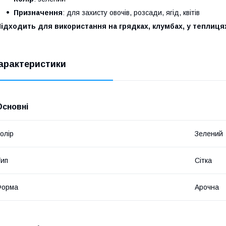
Призначення
: для захисту овочів, розсади, ягід, квітів
ідходить для використання на грядках, клумбах, у теплицях
арактеристики
Основні
олір
Зелений
ип
Сітка
Форма
Арочна