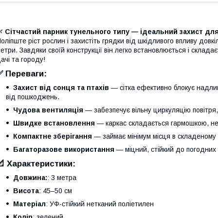
🌿
Сітчастий парник тунельного типу — ідеальний захист дл
оліпште ріст рослин і захистіть грядки від шкідливого впливу довк
етри. Завдяки своїй конструкції він легко встановлюється і склада
ачі та городу!
✅ Переваги:
Захист від сонця та птахів
— сітка ефективно блокує надл
від пошкоджень.
Чудова вентиляція
— забезпечує вільну циркуляцію повітря
Швидке встановлення
— каркас складається гармошкою, не 
Компактне зберігання
— займає мінімум місця в складеному 
Багаторазове використання
— міцний, стійкий до погодних 
📐 Характеристики:
Довжина:
: 3 метра
Висота
: 45–50 см
Матеріал
: УФ-стійкий нетканий поліетилен
Колір
: зелений