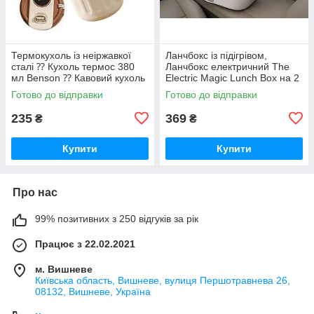
Термокухоль із неіржавкої
Ланчбокс із підігрівом,
сталі ⁇ Кухоль термос 380
Ланчбокс електричний The
мл Benson ⁇ Кавовий кухоль
Electric Magic Lunch Box на 2
для подорожей із тумблером
відділення, Судок —
Готово до відправки
Готово до відправки
контейнер
235
369
₴
₴
Купити
Купити
Про нас
99% позитивних з 250 відгуків за рік
Працює з 22.02.2021
м. Вишневе
Київська область, Вишневе, вулиця Першотравнева 26,
08132, Вишневе, Україна