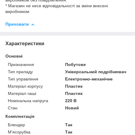
виробником без повідомлення.
* Магазин не несе відповідальності за зміни внесені
виробником.
Приховати
Характеристики
Основні
Призначення
Побутове
Тип приладу
Універсальний подрібнювач
Тип управління
Електронно-механічне
Матеріал корпусу
Пластик
Матеріал чаші
Пластик
Номінальна напруга
220 В
Стан
Новий
Комплектація
Блендер
Так
М'ясорубка
Так