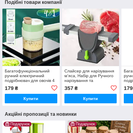
Подібні товари компанії
Багатофункціональний
Слайсер для нарізування
Бага
ручний електричний
м'яса, Набір для Ручного
ручн
подрібнювач для овочів 4
нарізування та
подр
в 1 Food Chopper Catling
Подрібнення М'яса Ніж
в 1 
179
357
179
₴
₴
для Свіжого М'яса, Тик-ток
Купити
Купити
Акційні пропозиції та новинки
Подарунок
Подарунок