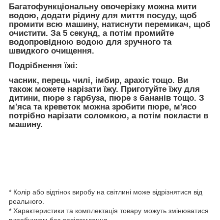
Багатофункціональну овочерізку можна мити
водою, додати рідину для миття посуду, щоб
промити всю машину, натиснути перемикач, щоб
очистити. За 5 секунд, а потім промийте
водопровідною водою для зручного та
швидкого очищення.
Подрібнення їжі:
часник, перець чилі, імбир, арахіс тощо. Ви
також можете нарізати їжу. Приготуйте їжу для
дитини, пюре з гарбуза, пюре з бананів тощо. З
м'яса та креветок можна зробити пюре, м'ясо
потрібно нарізати соломкою, а потім покласти в
машину.
* Колір або відтінок виробу на світлині може відрізнятися від
реального.
* Характеристики та комплектація товару можуть змінюватися