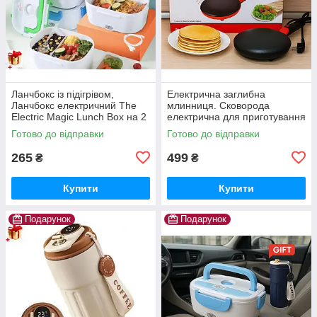
Ланчбокс із підігрівом,
Електрична заглибна
Ланчбокс електричний The
млинниця. Сковорода
Electric Magic Lunch Box на 2
електрична для приготування
відділення, Судок —
млинців
Готово до відправки
Готово до відправки
контейнер
265
499
₴
₴
Купити
Купити
Подарунок
Подарунок