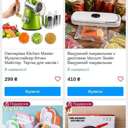
Овочерізка Kitchen Master
Вакуумний пакувальник з
Мультислайсер Кітчен
дисплеєм Vacuum Sealer
Майстер. Тертка для овочів і
Вакуумний пакувальник
фруктів
продуктів Vacuum Sealer
В наявності
В наявності
кухонний Вакууматор
299
410
₴
₴
Купити
Купити
Подарунок
Подарунок