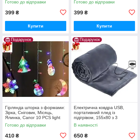
Готово до відправки
Готово до відправки
399
399
₴
₴
Купити
Купити
Подарунок
Подарунок
Гірлянда шторка з формами:
Електрична ковдра USB,
Зірка, Сніговик, Місяць,
портативний плед із
Ялинка, Сапог 10 PCS light
підігрівом, 155x80 з 3
Кольорова гірлянда-штора
режимами нагрівання
Готово до відправки
В наявності
Електроковдра із застібкою
410
650
₴
₴