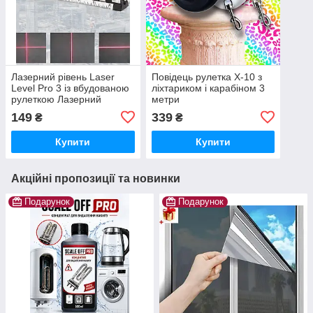
Лазерний рівень Laser
Повідець рулетка X-10 з
Level Pro 3 із вбудованою
ліхтариком і карабіном 3
рулеткою Лазерний
метри
нівелір, рівень з рулеткою,
149
339
₴
₴
мультитул Laser Level Pro
3
Купити
Купити
Акційні пропозиції та новинки
Подарунок
Подарунок