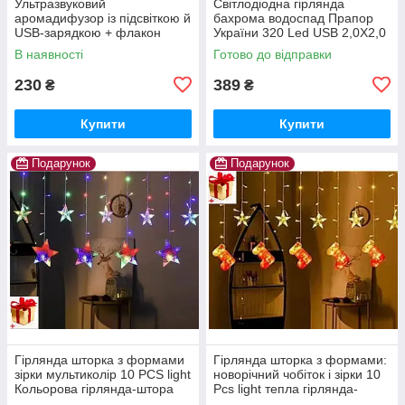
Ультразвуковий
Світлодіодна гірлянда
аромадифузор із підсвіткою й
бахрома водоспад Прапор
USB-зарядкою + флакон
України 320 Led USB 2,0Х2,0
Диспенсер для освіжувача
м патріотична жовто-
В наявності
Готово до відправки
повітря Ароматичний
блакитна
дифузор sliva
230
389
₴
₴
Купити
Купити
Подарунок
Подарунок
Гірлянда шторка з формами
Гірлянда шторка з формами:
зірки мультиколір 10 PCS light
новорічний чобіток і зірки 10
Кольорова гірлянда-штора
Pcs light тепла гірлянда-
штора