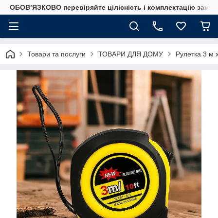
ОБОВ’ЯЗКОВО перевіряйте цілісність і комплектацію замов
Товари та послуги
ТОВАРИ ДЛЯ ДОМУ
Рулетка 3 м 