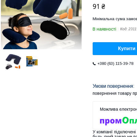
91 ₴
Мінімальна сума замов
В наявності
Код:
2311
Купити
+380 (63) 115-39-78
повернення товару п
У компанії підключені
будь-який товар не п