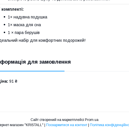
 комплекті:
1× надувна подушка
1× маска для сна
1 × пара берушів
деальний набір для комфортних подорожей!
нформація для замовлення
іна:
91 ₴
Сайт створений на маркетплейсі
Prom.ua
Інтернет-магазин "KRISTALL" |
Поскаржитися на контент
|
Політика конфіденційно