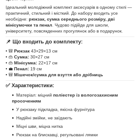
Ідеальний молодіжний комплект аксесуарів в одному стилі —
практичний, стильний і місткий. До набору входить усе
необхідне:
рюкзак, сумка середнього розміру, дві
мінісумочки та пенал
. Чудово підійде для школи,
університету, повсякденних прогулянок або в подарунок.
📌
Що входить до комплекту:
• 🎒
Рюкзак
43×29×13 см
• 👜
Сумка:
30×27 см
• 👜
Мінісумка:
22×17 см
• 💼
Пенал:
19 см
• 🎒
Мішечок/сумка для взуття або дрібниць
✅
Характеристики:
Матеріал: міцний
поліестер із вологозахисним
просоченням
У рюкзаку підкладка, якісна фурнітура
Надійні змійки, не заїдають
Міцні шви, міцна нитка
Рюкзак на блискавці, регульовані лямки