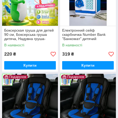
Боксерская груша для детей
Електронний сейф
90 см, Боксерська груша
скарбничка Number Bank
дитяча, Надувна груша-
"Банкомат" дитячий
динозавр для дітей 3-6 років
подарунок із кодовим замком
В наявності
В наявності
і купюроприймачем
220
319
₴
₴
Купити
Купити
Подарунок
Подарунок