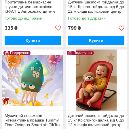
Портативне безкаркасне
Дитячий шезлонг гойдалка до
зручне дитяче автокрісло
15 кг Крісло-гойдалка від 6 до
КРАСНЕ Автокрісло дитяче
12 місяців колисковий центр
W-M1 безкаркасне Black Red
дитяча гойдалка
Готово до відправки
Готово до відправки
335
799
₴
₴
Купити
Купити
Подарунок
Подарунок
Музичний восьминіг
Дитячий шезлонг гойдалка до
інтерактивна іграшка Tummy
15 кг Крісло-гойдалка від 6 до
Time Octopus Smart хіт TikTok
12 місяців колисковий центр