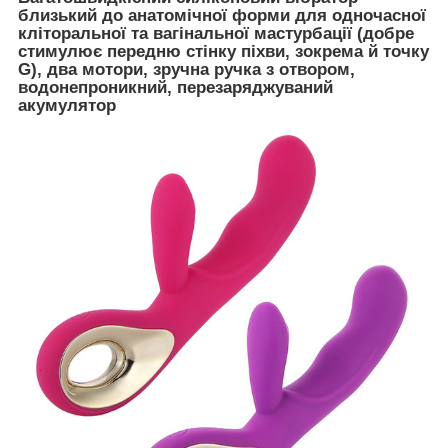
близький до анатомічної форми для одночасної
кліторальної та вагінальної мастурбації (добре
стимулює передню стінку піхви, зокрема й точку
G), два мотори, зручна ручка з отвором,
водонепроникний, перезаряджуваний
акумулятор