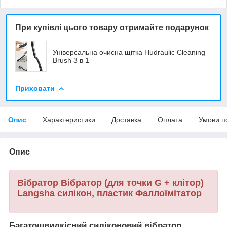
При купівлі цього товару отримайте подарунок
Універсальна очисна щітка Hudraulic Cleaning
Brush 3 в 1
Приховати
Опис
Характеристики
Доставка
Оплата
Умови п
Опис
Вібратор Вібратор (для точки G + клітор)
Langsha силікон, пластик Фаллоїмітатор
Багатошвидкісний силіконовий вібратор