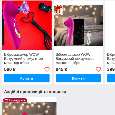
Вібромасажер WOW
Вібромасажер WOW
Віб
Вакуумний стимулятор
Вакуумний стимулятор
Ваку
масажер вібро
масажер вібро
маса
всмоктувальний pink
всмоктувальний pink
всмо
580
845
399
₴
₴
Купити
Купити
Акційні пропозиції та новинки
Подарунок