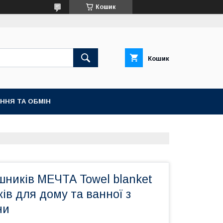
Кошик
Кошик
ННЯ ТА ОБМІН
шників МЕЧТА Towel blanket
ів для дому та ванної з
ни