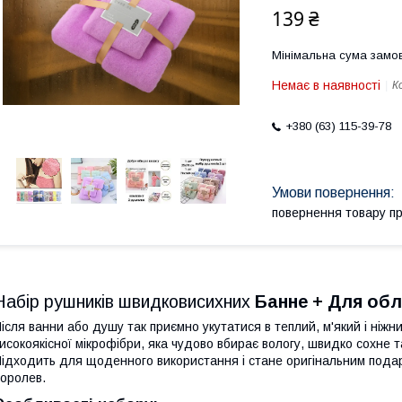
139 ₴
Мінімальна сума замов
Немає в наявності
К
+380 (63) 115-39-78
повернення товару п
Набір рушників швидковисихних
Банне + Для об
ісля ванни або душу так приємно укутатися в теплий, м'який і ніжн
исокоякісної мікрофібри, яка чудово вбирає вологу, швидко сохне та
ідходить для щоденного використання і стане оригінальним подар
оролев.