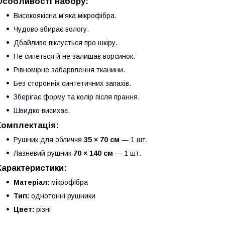
Особливості набору
:
Високоякісна м'яка мікрофібра.
Чудово вбирає вологу.
Дбайливо піклується про шкіру.
Не сипеться й не залишає ворсинок.
Рівномірне забарвлення тканини.
Без сторонніх синтетичних запахів.
Зберігає форму та колір після прання.
Швидко висихає.
Комплектація
:
Рушник для обличчя
35 × 70 см
— 1 шт.
Лазневий рушник
70 × 140 см
— 1 шт.
Характеристики
:
Матеріал:
мікрофібра
Тип:
однотонні рушники
Цвет:
різні