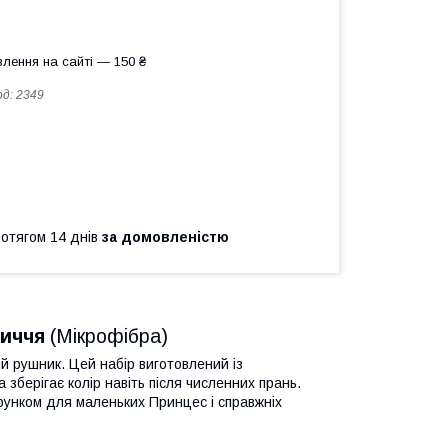
лення на сайті — 150 ₴
од:
2349
ротягом 14 днів
за домовленістю
личчя
(Мікрофібра)
ий рушник. Цей набір виготовлений із
 зберігає колір навіть після численних прань.
унком для маленьких Принцес і справжніх