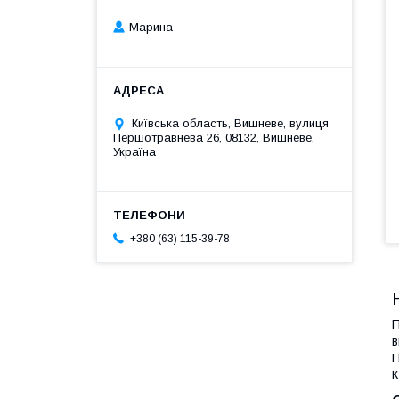
Марина
Київська область, Вишневе, вулиця
Першотравнева 26, 08132, Вишневе,
Україна
+380 (63) 115-39-78
П
в
П
К