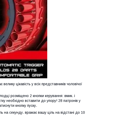
велику цікавість у всіх представників чоловічої
одці розміщено 2 кнопки керування: вмик. і
тку необхідно вставити до упору! 28 патронів у
атиснути кнопку пуску.
ь на секунду. вражає вашу ціль на відстані до 10