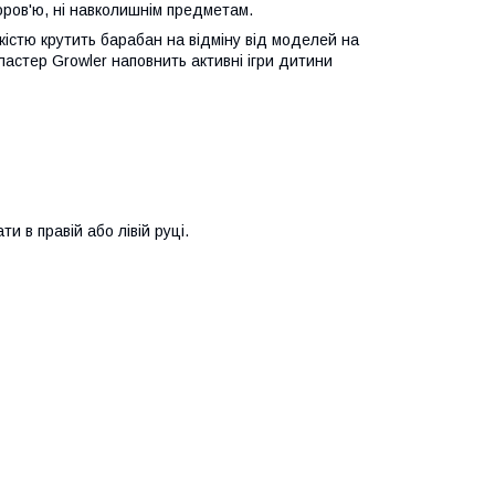
доров'ю, ні навколишнім предметам.
гкістю крутить барабан на відміну від моделей на
астер Growler наповнить активні ігри дитини
и в правій або лівій руці.