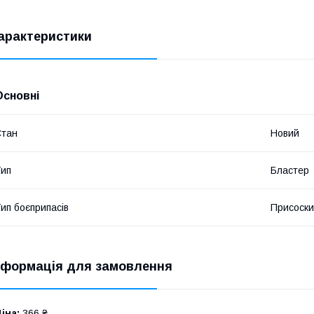
арактеристики
Основні
Стан
Новий
ип
Бластер
ип боєприпасів
Присоски
нформація для замовлення
іна:
366 ₴