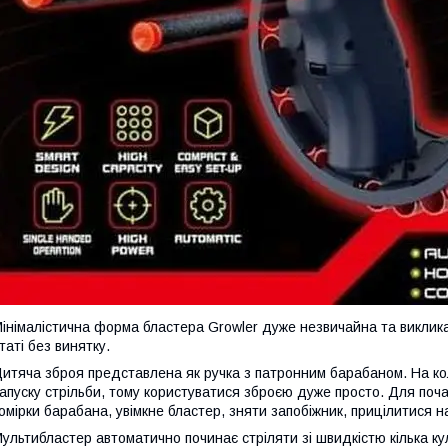
інімалістична форма бластера Growler дуже незвичайна та викликає 
таті без винятку.
итяча зброя представлена як ручка з патронним барабаном. На кол
апуску стрільби, тому користуватися зброєю дуже просто. Для поча
омірки барабана, увімкне бластер, зняти запобіжник, прицілитися н
ультибластер автоматично починає стріляти зі швидкістю кілька кул