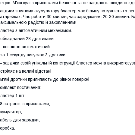
етрів. М'які кулі з присосками безпечні та не завдають шкоди ні з
авдяки знімному акумулятору бластер має більшу потужність і з ле
атарейках. Час роботи 30 хвилин, час заряджання 20-30 хвилин. Бл
аксимальною радістю й захопленням!
ластер з автоматичним механізмом.
 обладнаний 28 дротиками
 повністю автоматичний
 за 1 секунду випускає 3 дротики
 завдяки своїй унікальній конструкції бластер можна використовуват
 стріляє на великі відстані
 м'які дротики прилипають до рівної поверхні
омплект постачання:
ластер 1 шт;
8 патронів із присосками;
кумулятор;
абель для зарядки;
оробка.