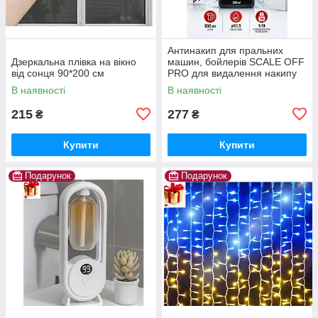
Антинакип для пральних
Дзеркальна плівка на вікно
машин, бойлерів SCALE OFF
від сонця 90*200 см
PRO для видалення накипу
В наявності
В наявності
215
277
₴
₴
Купити
Купити
Подарунок
Подарунок