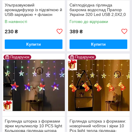
Ультразвуковий
Світлодіодна гірлянда
аромадифузор із підсвіткою й
бахрома водоспад Прапор
USB-зарядкою + флакон
України 320 Led USB 2,0Х2,0
Диспенсер для освіжувача
м патріотична жовто-
В наявності
Готово до відправки
повітря Ароматичний
блакитна
дифузор sliva
230
389
₴
₴
Купити
Купити
Подарунок
Подарунок
Гірлянда шторка з формами
Гірлянда шторка з формами:
зірки мультиколір 10 PCS light
новорічний чобіток і зірки 10
Кольорова гірлянда-штора
Pcs light тепла гірлянда-