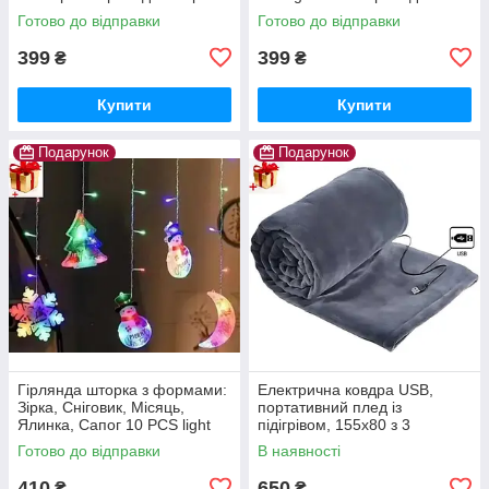
штора
Готово до відправки
Готово до відправки
399
399
₴
₴
Купити
Купити
Подарунок
Подарунок
Гірлянда шторка з формами:
Електрична ковдра USB,
Зірка, Сніговик, Місяць,
портативний плед із
Ялинка, Сапог 10 PCS light
підігрівом, 155x80 з 3
Кольорова гірлянда-штора
режимами нагрівання
Готово до відправки
В наявності
Електроковдра із застібкою
410
650
₴
₴