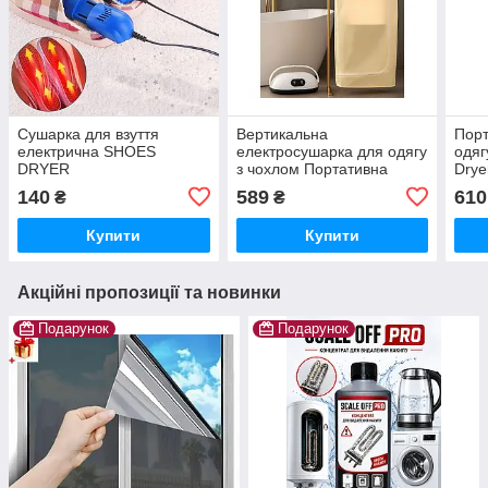
Сушарка для взуття
Вертикальна
Порт
електрична SHOES
електросушарка для одягу
одяг
DRYER
з чохлом Портативна
Drye
сушарка для білизни
елек
140
589
610
₴
₴
гарячим повітрям і
таймером
Купити
Купити
Акційні пропозиції та новинки
Подарунок
Подарунок