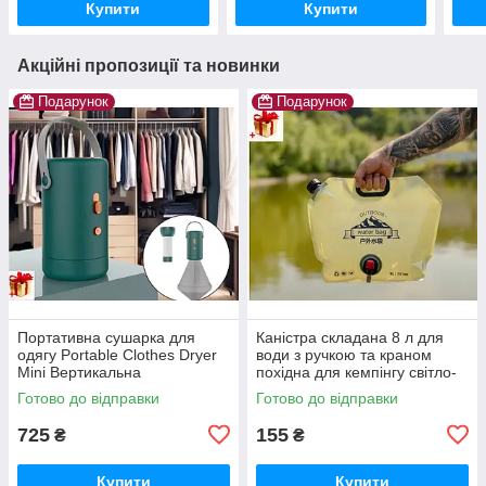
Купити
Купити
Акційні пропозиції та новинки
Подарунок
Подарунок
Портативна сушарка для
Каністра складана 8 л для
одягу Portable Clothes Dryer
води з ручкою та краном
Mini Вертикальна
похідна для кемпінгу світло-
електросушарка для одягу
зелена
Готово до відправки
Готово до відправки
725
155
₴
₴
Купити
Купити