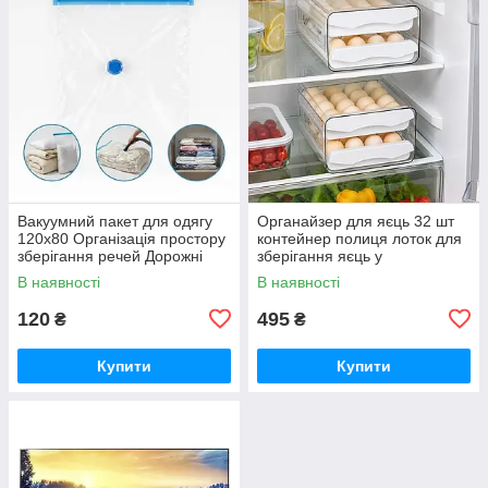
Вакуумний пакет для одягу
Органайзер для яєць 32 шт
120x80 Організація простору
контейнер полиця лоток для
зберігання речей Дорожні
зберігання яєць у
пакети для речей 80x60
холодильнику
В наявності
В наявності
120
495
₴
₴
Купити
Купити