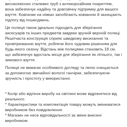
високоякісних сталевих труб з антикорозійним покриттям,
вона забезпечує надійну та довговічну підтримку для вашого
взуття. Ковпачки на ніжках запобігають ковзанню й захищають
підлогу від пошкоджень.
Ця полиця також ідеально підходить для зберігання
аксесуарів та інших предметів завдяки зручній верхній полиці.
Решітчаста конструкція сприяє швидкому висиханню та
провітрюванню взуття, роблячи його чудовим рішенням для
будь-якого сезону. Відстань між полицями становить 18 см,
що забезпечує вдосталь місця для зберігання як літнього, так і
зимового взуття.
Полиця не вимагає особливого догляду та легко очищається
за допомогою звичайної вологої ганчірки, забезпечуючи
зручність і простоту у використанні.
* Колір або відтінок виробу на світлині може відрізнятися від
реального.
* Характеристики та комплектація товару можуть змінюватися
виробником без повідомлення.
* Магазин не несе відповідальності за зміни внесені
виробником.