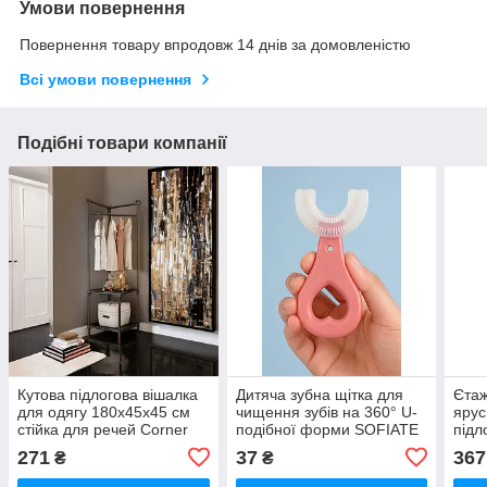
Умови повернення
Повернення товару впродовж 14 днів за домовленістю
Всі умови повернення
Подібні товари компанії
Кутова підлогова вішалка
Дитяча зубна щітка для
Єтаж
для одягу 180х45х45 см
чищення зубів на 360° U-
ярус
стійка для речей Corner
подібної форми SOFIATE
підл
coat rack
для діток 1-4 роки Дитяча
на к
271
37
367
₴
₴
силіконова
Чорн