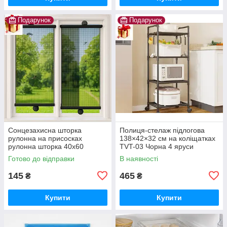
Подарунок
Подарунок
Сонцезахисна шторка
Полиця-стелаж підлогова
рулонна на присосках
138×42×32 см на коліщатках
рулонна шторка 40x60
TVT-03 Чорна 4 яруси
Шторка-ролет від соло
Готово до відправки
В наявності
рулонна шторка
145
465
₴
₴
Купити
Купити