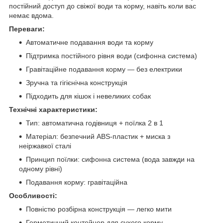
постійний доступ до свіжої води та корму, навіть коли вас
немає вдома.
Переваги:
Автоматичне подавання води та корму
Підтримка постійного рівня води (сифонна система)
Гравітаційне подавання корму — без електрики
Зручна та гігієнічна конструкція
Підходить для кішок і невеликих собак
Технічні характеристики:
Тип: автоматична годівниця + поїлка 2 в 1
Матеріал: безпечний ABS-пластик + миска з
неіржавкої сталі
Принцип поїлки: сифонна система (вода завжди на
одному рівні)
Подавання корму: гравітаційна
Особливості:
Повністю розбірна конструкція — легко мити
Герметичний контейнер для сухого корму