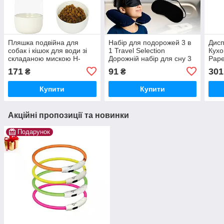
Пляшка подвійна для
Набір для подорожей 3 в
Дисп
собак і кішок для води зі
1 Travel Selection
Кухо
складаною мискою H-
Дорожній набір для сну 3
Pape
DuOTM with Companion
в 1 маска подушка беруші
рушн
171
91
301
₴
₴
Cup
трим
фол
Купити
Купити
Акційні пропозиції та новинки
Подарунок