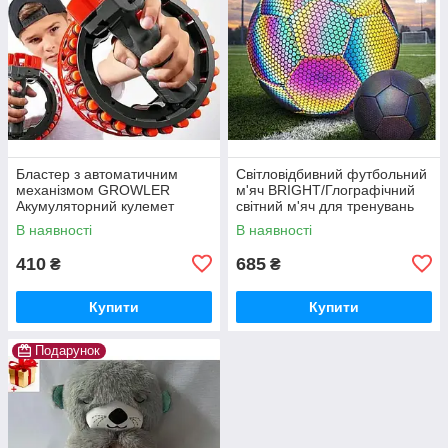
Бластер з автоматичним
Світловідбивний футбольний
механізмом GROWLER
м'яч BRIGHT/Глографічний
Акумуляторний кулемет
світний м'яч для тренувань
іграшковий на 28 зарядів
В наявності
В наявності
410
685
₴
₴
Купити
Купити
Подарунок