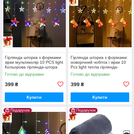
Гірлянда шторка з формами
Гірлянда шторка з формами:
зірки мультиколір 10 PCS light
новорічний чобіток і зірки 10
Кольорова гірлянда-штора
Pcs light тепла гірлянда-
штора
Готово до відправки
Готово до відправки
399
399
₴
₴
Купити
Купити
Подарунок
Подарунок