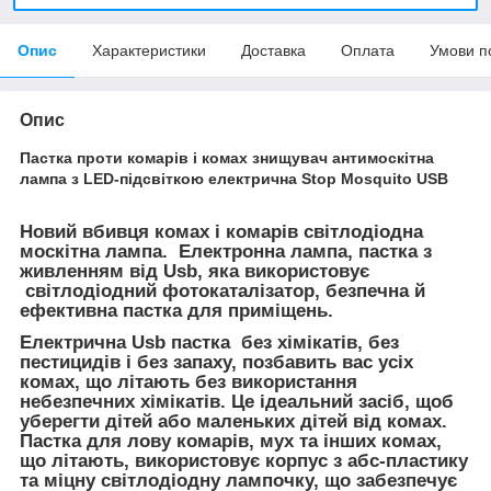
Опис
Характеристики
Доставка
Оплата
Умови п
Опис
Пастка проти комарів і комах знищувач антимоскітна
лампа з LED-підсвіткою електрична Stop Mosquito USB
Новий вбивця комах і комарів світлодіодна
москітна лампа. Електронна лампа, пастка з
живленням від Usb, яка використовує
світлодіодний фотокаталізатор, безпечна й
ефективна пастка для приміщень.
Електрична Usb пастка без хімікатів, без
пестицидів і без запаху, позбавить вас усіх
комах, що літають без використання
небезпечних хімікатів. Це ідеальний засіб, щоб
уберегти дітей або маленьких дітей від комах.
Пастка для лову комарів, мух та інших комах,
що літають, використовує корпус з абс-пластику
та міцну світлодіодну лампочку, що забезпечує