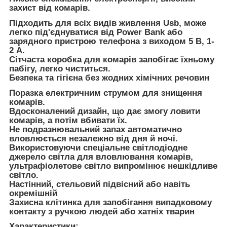
захист від комарів.
Підходить для всіх видів живлення Usb, може
легко під'єднуватися від Power Bank або
зарядного пристрою телефона з виходом 5 В, 1-
2 А.
Сітчаста коробка для комарів запобігає їхньому
пабігу, легко чиститься.
Безпека та гігієна без жодних хімічних речовин
Поразка електричним струмом для знищення
комарів.
Вдосконалений дизайн, що дає змогу ловити
комарів, а потім вбивати їх.
Не подразнювальний запах автоматично
вловлюється незалежно від дня й ночі.
Використовуючи спеціальне світлодіодне
джерело світла для вловлювання комарів,
ультрафіолетове світло випромінює нешкідливе
світло.
Настінний, стельовий підвісний або навіть
окремішній
Захисна клітинка для запобігання випадковому
контакту з ручкою людей або хатніх тварин
Характеристики: