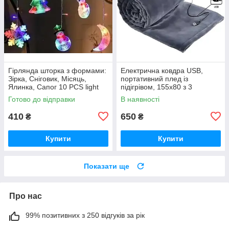
Гірлянда шторка з формами:
Електрична ковдра USB,
Зірка, Сніговик, Місяць,
портативний плед із
Ялинка, Сапог 10 PCS light
підігрівом, 155x80 з 3
Кольорова гірлянда-штора
режимами нагрівання
Готово до відправки
В наявності
Електроковдра із застібкою
410
650
₴
₴
Купити
Купити
Показати ще
Про нас
99% позитивних з 250 відгуків за рік