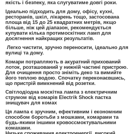
якість і безпеку, яка слугуватиме довгі роки.
Ідеально підходить для дому, офісу, кухні,
ресторанів, шкіл, лікарень тощо, застосована
площа від 15 до 25 квадратних метрів, якщо
більше, ніж цей діапазон, рекомендується
купувати кілька протимоскітних ламп для
досягнення найкращих результатів.
Легко чистити, зручно переносити, ідеально для
вулиці та дому.
Комари потрапляють в акуратний прихований
лоток, розташований у нижній частині пристрою.
Для очищення просто зніміть деко та вимийте
його теплою водою. Спочатку переконаєвшись,
що пристрій вимкнений від розетки.
Світлодіодна москітна лампа з електричним
струмом від комарів Electrik Shock пастка
знищувач для комах
Ця лампа є зручним, ефективним і економним
способом боротьби з мошками, комарами та
будь-якими іншими кровоссмоктувальними
комахами.
Низьке споживання електроенергії, високий