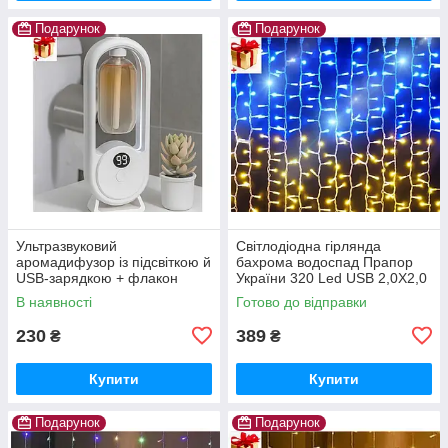
Подарунок
Подарунок
Ультразвуковий
Світлодіодна гірлянда
аромадифузор із підсвіткою й
бахрома водоспад Прапор
USB-зарядкою + флакон
України 320 Led USB 2,0Х2,0
Диспенсер для освіжувача
м патріотична жовто-
В наявності
Готово до відправки
повітря Ароматичний
блакитна
дифузор sliva
230
389
₴
₴
Купити
Купити
Подарунок
Подарунок