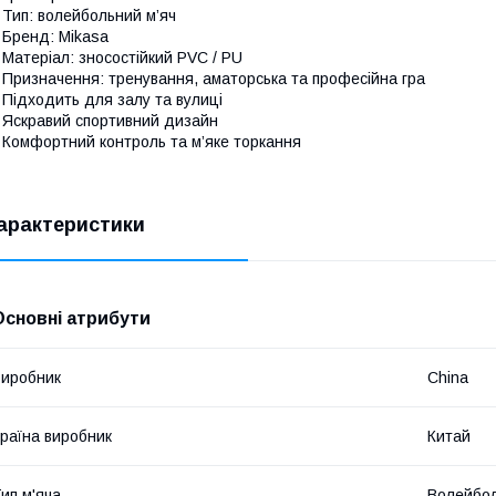
 Тип: волейбольний м’яч
 Бренд: Mikasa
 Матеріал: зносостійкий PVC / PU
 Призначення: тренування, аматорська та професійна гра
 Підходить для залу та вулиці
 Яскравий спортивний дизайн
 Комфортний контроль та м’яке торкання
арактеристики
Основні атрибути
иробник
China
раїна виробник
Китай
ип м'яча
Волейбо