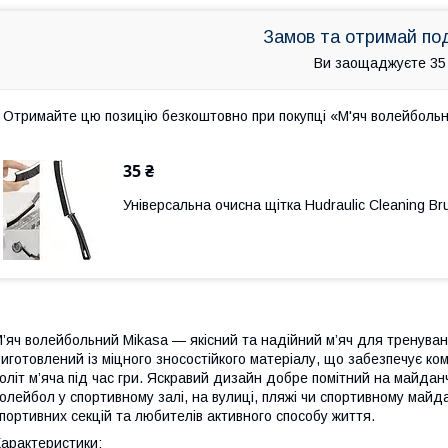
Замов та отримай по
Ви заощаджуєте 35
Отримайте цю позицію безкоштовно при покупці «М'яч волейбольни
35 ₴
Універсальна очисна щітка Hudraulic Cleaning Bru
’яч волейбольний Mikasa — якісний та надійний м’яч для тренувань
иготовлений із міцного зносостійкого матеріалу, що забезпечує к
оліт м’яча під час гри. Яскравий дизайн добре помітний на майдан
олейбол у спортивному залі, на вулиці, пляжі чи спортивному майда
портивних секцій та любителів активного способу життя.
арактеристики: