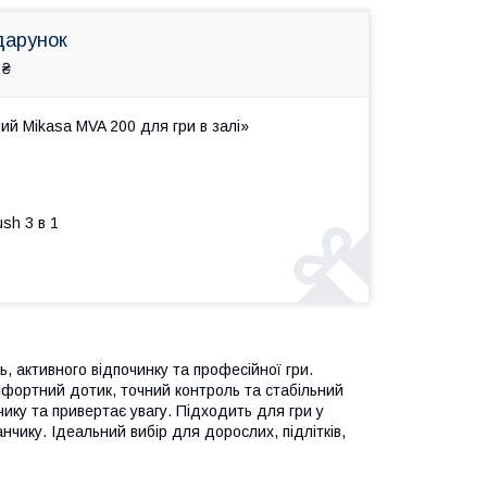
дарунок
 ₴
й Mikasa MVA 200 для гри в залі»
sh 3 в 1
, активного відпочинку та професійної гри.
омфортний дотик, точний контроль та стабільний
чику та привертає увагу. Підходить для гри у
нчику. Ідеальний вибір для дорослих, підлітків,